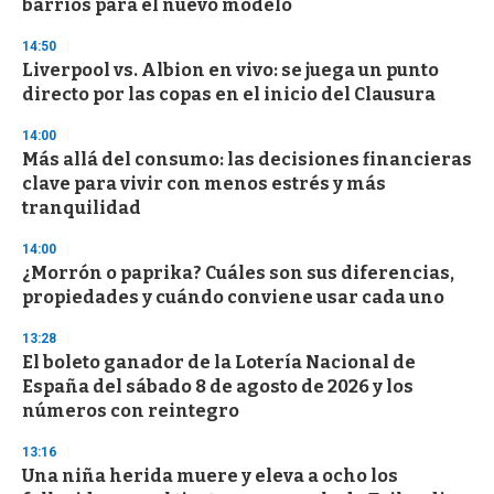
barrios para el nuevo modelo
3
3
s
14:50
e
Liverpool vs. Albion en vivo: se juega un punto
c
directo por las copas en el inicio del Clausura
o
n
d
14:00
s
Más allá del consumo: las decisiones financieras
clave para vivir con menos estrés y más
tranquilidad
14:00
¿Morrón o paprika? Cuáles son sus diferencias,
propiedades y cuándo conviene usar cada uno
13:28
El boleto ganador de la Lotería Nacional de
España del sábado 8 de agosto de 2026 y los
números con reintegro
13:16
Una niña herida muere y eleva a ocho los