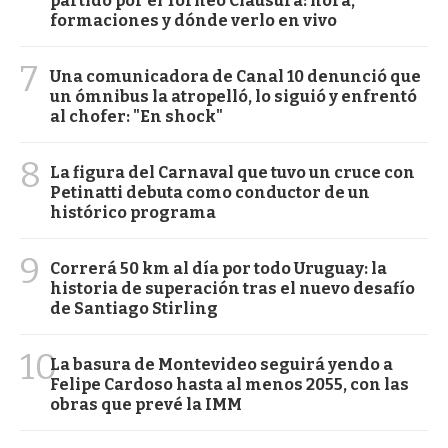
partido por el Torneo Clausura: hora,
formaciones y dónde verlo en vivo
7
Una comunicadora de Canal 10 denunció que
un ómnibus la atropelló, lo siguió y enfrentó
al chofer: "En shock"
8
La figura del Carnaval que tuvo un cruce con
Petinatti debuta como conductor de un
histórico programa
9
Correrá 50 km al día por todo Uruguay: la
historia de superación tras el nuevo desafío
de Santiago Stirling
10
La basura de Montevideo seguirá yendo a
Felipe Cardoso hasta al menos 2055, con las
obras que prevé la IMM