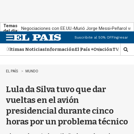
Temas
Negociaciones con EE.UU.
Murió Jorge Messi
Peñarol vs
del día:
Suscribite al 50% OFF
Ingresar
M
e
Últimas Noticias
Información
El País +
Ovación
TV Show
n
M
u
o
s
t
EL PAÍS
MUNDO
r
a
Lula da Silva tuvo que dar
r
b
vueltas en el avión
�
s
presidencial durante cinco
q
u
horas por un problema técnico
e
d