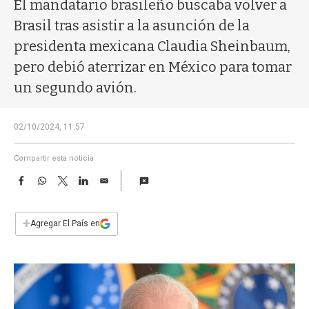
a
El mandatario brasileño buscaba volver a
Brasil tras asistir a la asunción de la
presidenta mexicana Claudia Sheinbaum,
pero debió aterrizar en México para tomar
un segundo avión.
02/10/2024, 11:57
Compartir esta noticia
F
W
T
L
E
a
h
w
i
m
c
a
i
n
a
e
t
t
k
i
+
Agregar El País en
b
s
t
e
l
o
A
e
d
o
p
r
I
k
p
n