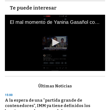
Te puede interesar
El mal momento de Yanina Gasañol con un hincha argentino en "Subrayado"
0
s
e
c
Últimas Noticias
o
n
15:00
d
A la espera de una "partida grande de
s
o
contenedores", IMM ya tiene definidos los
f