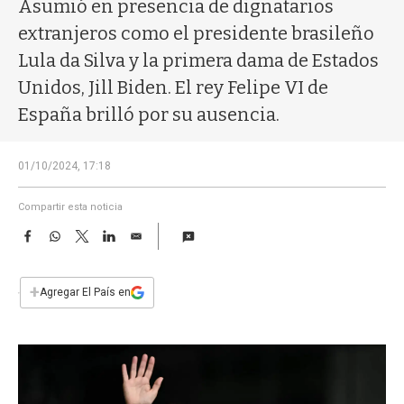
a
Asumió en presencia de dignatarios
extranjeros como el presidente brasileño
Lula da Silva y la primera dama de Estados
Unidos, Jill Biden. El rey Felipe VI de
España brilló por su ausencia.
01/10/2024, 17:18
Compartir esta noticia
F
W
T
L
E
a
h
w
i
m
c
a
i
n
a
e
t
t
k
i
+
Agregar El País en
b
s
t
e
l
o
A
e
d
o
p
r
I
k
p
n