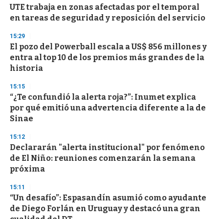
e
UTE trabaja en zonas afectadas por el temporal
c
en tareas de seguridad y reposición del servicio
o
n
d
15:29
s
El pozo del Powerball escala a US$ 856 millones y
entra al top 10 de los premios más grandes de la
historia
15:15
“¿Te confundió la alerta roja?”: Inumet explica
por qué emitió una advertencia diferente a la de
Sinae
15:12
Declararán "alerta institucional" por fenómeno
de El Niño: reuniones comenzarán la semana
próxima
15:11
“Un desafío”: Espasandín asumió como ayudante
de Diego Forlán en Uruguay y destacó una gran