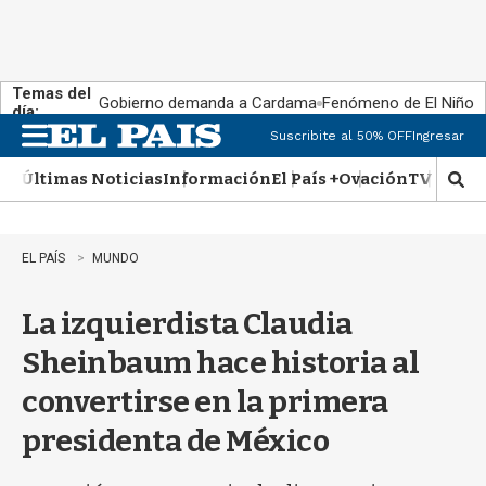
Temas del
Gobierno demanda a Cardama
Fenómeno de El Niño
día:
Suscribite al 50% OFF
Ingresar
M
e
Últimas Noticias
Información
El País +
Ovación
TV Show
n
M
u
o
s
t
EL PAÍS
MUNDO
r
a
La izquierdista Claudia
r
b
Sheinbaum hace historia al
�
s
convertirse en la primera
q
u
presidenta de México
e
d