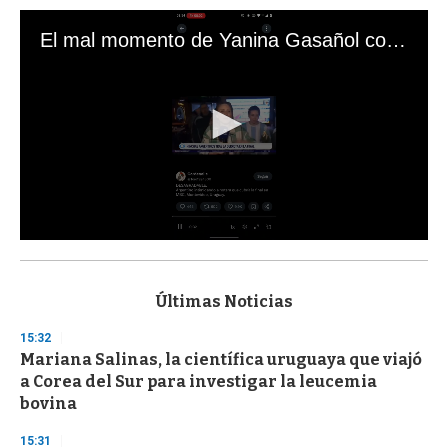
El mal momento de Yanina Gasañol con un hincha argentino en "Subrayado"
0
s
e
c
Últimas Noticias
o
n
15:32
d
Mariana Salinas, la científica uruguaya que viajó
s
o
a Corea del Sur para investigar la leucemia
f
bovina
3
3
s
15:31