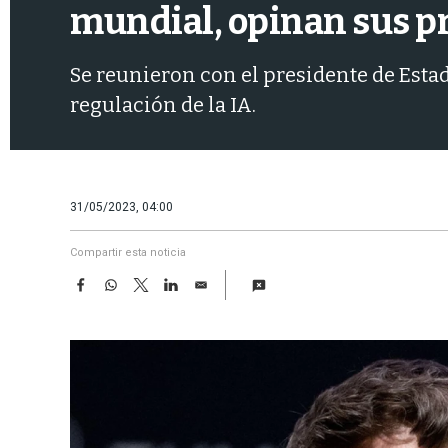
mundial, opinan sus p
Se reunieron con el presidente de Estad
regulación de la IA.
31/05/2023, 04:00
Compartir esta noticia
F
W
T
L
E
a
h
w
i
m
c
a
i
n
a
e
t
t
k
i
b
s
t
e
l
o
A
e
d
o
p
r
I
k
p
n