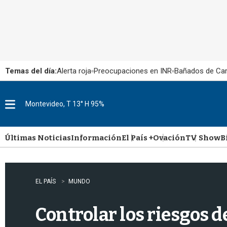
Temas del día:
Alerta roja
Preocupaciones en INR
Bañados de Ca
Montevideo, T 13° H 95%
M
e
n
u
Últimas Noticias
Información
El País +
Ovación
TV Show
B
EL PAÍS
MUNDO
Controlar los riesgos de