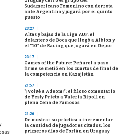
Uruguay cerró el grupo del
Sudamericano Femenino con derrota
ante Argentina y jugará por el quinto
puesto
23:27
Altas y bajas de la Liga AUF: el
delantero de Boca que llegó a Albion y
el "10" de Racing que jugará en Depor
23:17
Games of the Future: Peñarol a paso
firme se metió en los cuartos de final de
la competencia en Kazajistán
21:57
"¡Volvé a Adeom!": el filoso comentario
de Yesty Prieto a Valeria Ripoll en
plena Cena de Famosos
21:26
De mostrar su práctica a incrementar
y
la cantidad de jugadores citados: los
primeros días de Forlán en Uruguay
cosas
.