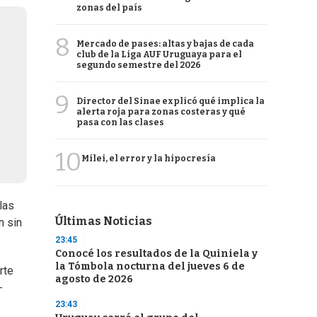
zonas del país
8
Mercado de pases: altas y bajas de cada
club de la Liga AUF Uruguaya para el
segundo semestre del 2026
9
Director del Sinae explicó qué implica la
alerta roja para zonas costeras y qué
pasa con las clases
10
Milei, el error y la hipocresía
las
Últimas Noticias
n sin
23:45
Conocé los resultados de la Quiniela y
la Tómbola nocturna del jueves 6 de
rte
agosto de 2026
-
23:43