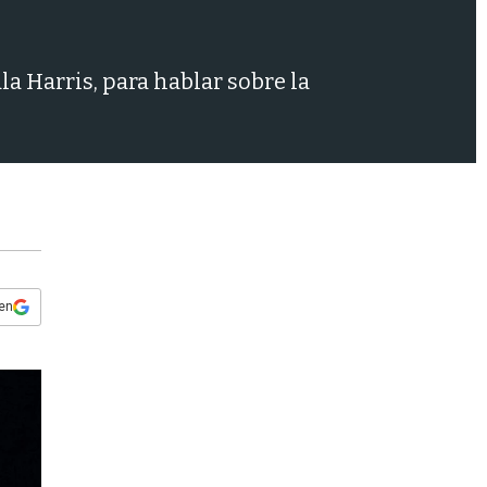
s
q
u
e
la Harris, para hablar sobre la
d
a
 en