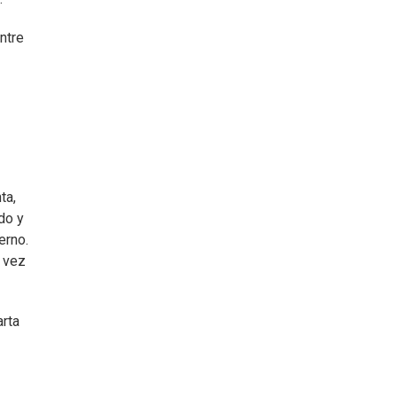
ntre
ta,
do y
erno.
a vez
arta