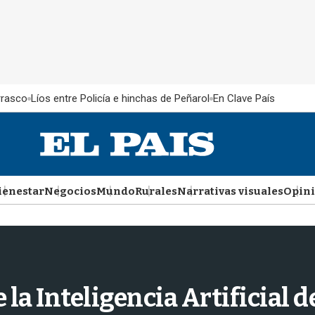
rrasco
Líos entre Policía e hinchas de Peñarol
En Clave País
ienestar
Negocios
Mundo
Rurales
Narrativas visuales
Opin
 la Inteligencia Artificial 