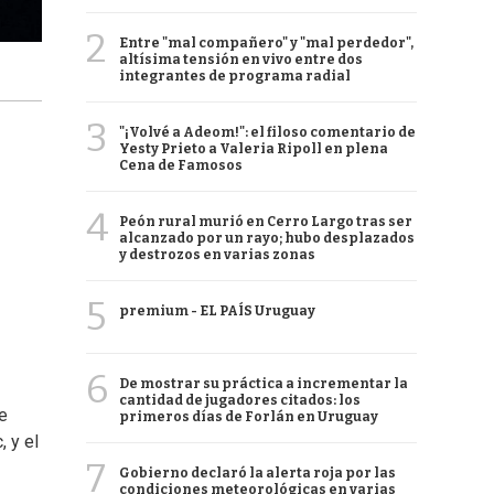
2
Entre "mal compañero" y "mal perdedor",
altísima tensión en vivo entre dos
integrantes de programa radial
3
"¡Volvé a Adeom!": el filoso comentario de
Yesty Prieto a Valeria Ripoll en plena
Cena de Famosos
4
Peón rural murió en Cerro Largo tras ser
alcanzado por un rayo; hubo desplazados
y destrozos en varias zonas
5
premium - EL PAÍS Uruguay
6
De mostrar su práctica a incrementar la
cantidad de jugadores citados: los
e
primeros días de Forlán en Uruguay
, y el
7
Gobierno declaró la alerta roja por las
condiciones meteorológicas en varias