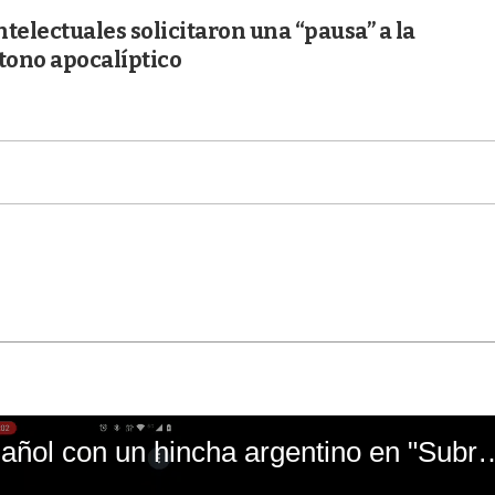
ntelectuales solicitaron una “pausa” a la
 tono apocalíptico
El mal momento de Yanina Gasañol con un hin