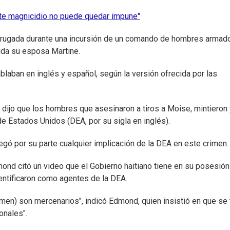
ste magnicidio no puede quedar impune"
adrugada durante una incursión de un comando de hombres armad
rida su esposa Martine.
aban en inglés y español, según la versión ofrecida por las
dijo que los hombres que asesinaron a tiros a Moise, mintieron
e Estados Unidos (DEA, por su sigla en inglés).
gó por su parte cualquier implicación de la DEA en este crimen.
mond citó un video que el Gobierno haitiano tiene en su posesión
tificaron como agentes de la DEA.
men) son mercenarios", indicó Edmond, quien insistió en que se 
onales".