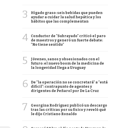
3
Hígado graso: seis bebidas que pueden
ayudar a cuidar la salud hepática y los
hábitos que las complementan
4
Conductor de "Subrayado" criticó el paro
de maestros y generó un fuerte debate:
"No tiene sentido"
5
Jóvenes, sanos y obsesionados con el
futuro: el nuevo boom de la medicina de
la longevidad llega a Uruguay
6
De "la operación no se concretará" a "está
difícil": contrapunto de agentes y
dirigentes de Peñarol por De La Cruz
7
Georgina Rodríguez publicó un descargo
tras las críticas por su físico y reveló qué
le dijo Cristiano Ronaldo