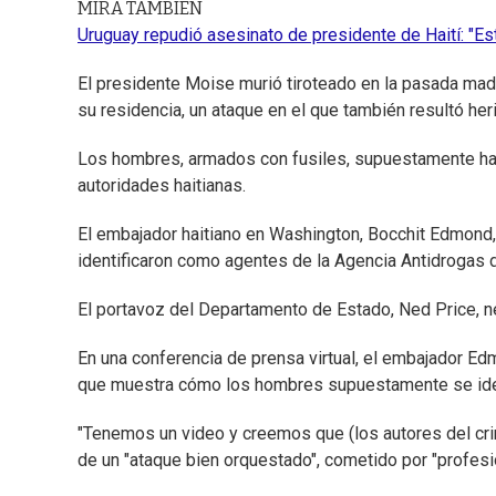
MIRA TAMBIÉN
Uruguay repudió asesinato de presidente de Haití: "E
El presidente Moise murió tiroteado en la pasada m
su residencia, un ataque en el que también resultó he
Los hombres, armados con fusiles, supuestamente habl
autoridades haitianas.
El embajador haitiano en Washington, Bocchit Edmond, 
identificaron como agentes de la Agencia Antidrogas d
El portavoz del Departamento de Estado, Ned Price, ne
En una conferencia de prensa virtual, el embajador Ed
que muestra cómo los hombres supuestamente se iden
"Tenemos un video y creemos que (los autores del cri
de un "ataque bien orquestado", cometido por "profesi