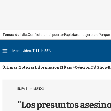
Temas del día:
Conflicto en el puerto
Explotaron cajero en Parque
Montevideo, T 11° H 55%
M
e
n
u
Últimas Noticias
Información
El País +
Ovación
TV Show
B
EL PAÍS
MUNDO
"Los presuntos asesino