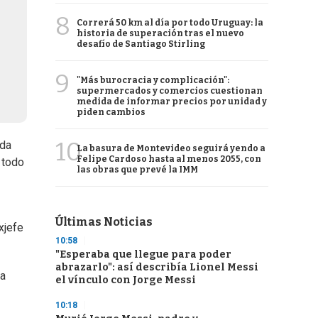
8
Correrá 50 km al día por todo Uruguay: la
historia de superación tras el nuevo
desafío de Santiago Stirling
9
"Más burocracia y complicación":
supermercados y comercios cuestionan
medida de informar precios por unidad y
piden cambios
10
eda
La basura de Montevideo seguirá yendo a
Felipe Cardoso hasta al menos 2055, con
 todo
las obras que prevé la IMM
Últimas Noticias
xjefe
10:58
"Esperaba que llegue para poder
abrazarlo": así describía Lionel Messi
ta
el vínculo con Jorge Messi
10:18