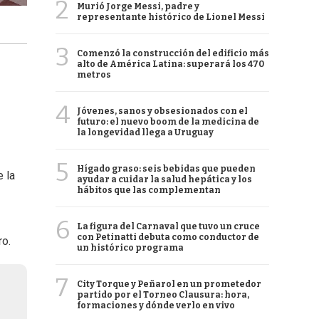
2
Murió Jorge Messi, padre y
representante histórico de Lionel Messi
3
Comenzó la construcción del edificio más
alto de América Latina: superará los 470
metros
4
Jóvenes, sanos y obsesionados con el
futuro: el nuevo boom de la medicina de
la longevidad llega a Uruguay
5
Hígado graso: seis bebidas que pueden
 la
ayudar a cuidar la salud hepática y los
hábitos que las complementan
6
La figura del Carnaval que tuvo un cruce
con Petinatti debuta como conductor de
ro.
un histórico programa
7
City Torque y Peñarol en un prometedor
partido por el Torneo Clausura: hora,
formaciones y dónde verlo en vivo