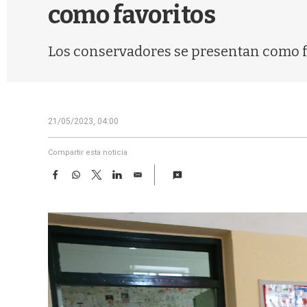
como favoritos
Los conservadores se presentan como fa
21/05/2023, 04:00
Compartir esta noticia
F
W
T
L
E
a
h
w
i
m
c
a
i
n
a
e
t
t
k
i
b
s
t
e
l
o
A
e
d
o
p
r
I
k
p
n