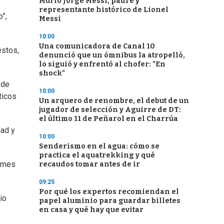
Murió Jorge Messi, padre y
representante histórico de Lionel
”,
Messi
10:00
Una comunicadora de Canal 10
éstos,
denunció que un ómnibus la atropelló,
lo siguió y enfrentó al chofer: "En
shock"
 de
10:00
ticos
Un arquero de renombre, el debut de un
jugador de selección y Aguirre de DT:
el último 11 de Peñarol en el Charrúa
dad y
10:00
Senderismo en el agua: cómo se
practica el aquatrekking y qué
l mes
recaudos tomar antes de ir
09:25
Por qué los expertos recomiendan el
io
papel aluminio para guardar billetes
en casa y qué hay que evitar