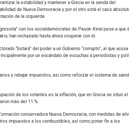
antizar la estabilidad y mantener a Grecia en la senda del
abilidad de Nueva Democracia y por el otro está el caos absoluto
ntación de la izquierda.
ogresista” con los socialdemócratas de Pasok-Kinal pese a que 
akis, han rechazado hasta ahora cooperar con él.
ctorado “botará” del poder a un Gobierno “corrupto”, al que acusa
rincipalmente por un escándalo de escuchas a periodistas y polí
arios y rebajar impuestos, así como reforzar el sistema de sani
pación de los votantes es la inflación, que en Grecia se situó e
ieron más del 11 %.
 formación conservadora Nueva Democracia, con medidas de aliv
otros impuestos a los combustibles, así como poner fin a los