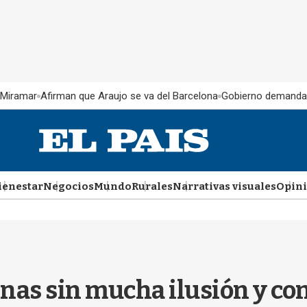
 Miramar
Afirman que Araujo se va del Barcelona
Gobierno demanda
ienestar
Negocios
Mundo
Rurales
Narrativas visuales
Opin
urnas sin mucha ilusión y co