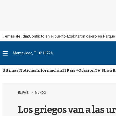
Temas del día:
Conflicto en el puerto
Explotaron cajero en Parque
Montevideo, T 10° H 72%
M
e
n
u
Últimas Noticias
Información
El País +
Ovación
TV Show
B
EL PAÍS
MUNDO
Los griegos van a las 