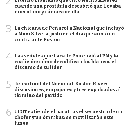
2
El tenso momento que vivió Nacho Álvarez
cuando una prostituta descubrió que llevaba
micrófono y cámara oculta
3
La chicana de Peñarol a Nacional que incluyó
a Maxi Silvera, justo en el día que anotó en
contra ante Boston
4
Las señales que Lacalle Pou envió al PN y la
coalición: cómo decodifican los blancos el
discurso de su líder
5
Tenso final del Nacional-Boston River:
discusiones, empujones y tres expulsados al
término del partido
6
UCOT extiende el paro tras el secuestro de un
chofer y un ómnibus: se movilizarán este
lunes