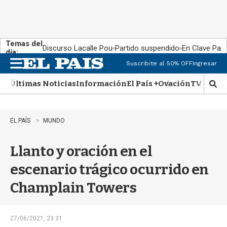
Temas del
Discurso Lacalle Pou
Partido suspendido
En Clave País
día:
Suscribite al 50% OFF
Ingresar
M
e
Últimas Noticias
Información
El País +
Ovación
TV Show
n
M
u
o
s
t
EL PAÍS
MUNDO
r
a
Llanto y oración en el
r
b
escenario trágico ocurrido en
�
s
Champlain Towers
q
u
e
d
27/06/2021, 23:31