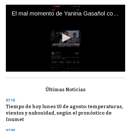
El mal momento de Yanina Gasañol con un hincha argentino en "Subrayado"
0
s
e
c
Últimas Noticias
o
n
07:10
d
Tiempo de hoy lunes 10 de agosto: temperaturas,
s
o
vientos y nubosidad, según el pronóstico de
f
Inumet
3
3
s
07:00