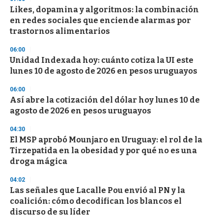
e
Likes, dopamina y algoritmos: la combinación
c
en redes sociales que enciende alarmas por
o
n
trastornos alimentarios
d
s
06:00
Unidad Indexada hoy: cuánto cotiza la UI este
lunes 10 de agosto de 2026 en pesos uruguayos
06:00
Así abre la cotización del dólar hoy lunes 10 de
agosto de 2026 en pesos uruguayos
04:30
El MSP aprobó Mounjaro en Uruguay: el rol de la
Tirzepatida en la obesidad y por qué no es una
droga mágica
04:02
Las señales que Lacalle Pou envió al PN y la
coalición: cómo decodifican los blancos el
discurso de su líder