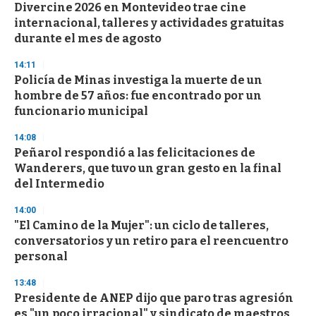
e
Divercine 2026 en Montevideo trae cine
c
internacional, talleres y actividades gratuitas
o
n
durante el mes de agosto
d
s
14:11
Policía de Minas investiga la muerte de un
hombre de 57 años: fue encontrado por un
funcionario municipal
14:08
Peñarol respondió a las felicitaciones de
Wanderers, que tuvo un gran gesto en la final
del Intermedio
14:00
"El Camino de la Mujer": un ciclo de talleres,
conversatorios y un retiro para el reencuentro
personal
13:48
Presidente de ANEP dijo que paro tras agresión
es "un poco irracional" y sindicato de maestros