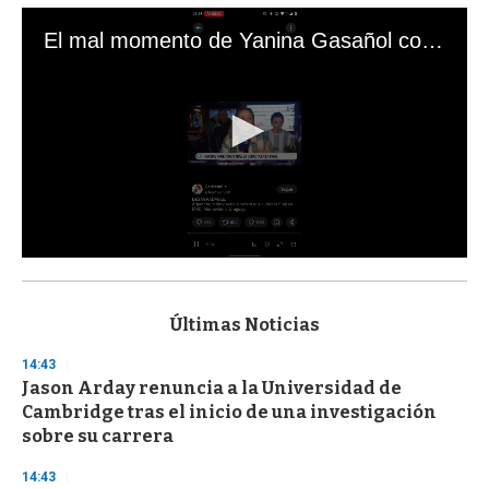
El mal momento de Yanina Gasañol con un hincha argentino en "Subrayado"
0
s
e
c
Últimas Noticias
o
n
14:43
d
Jason Arday renuncia a la Universidad de
s
o
Cambridge tras el inicio de una investigación
f
sobre su carrera
3
3
s
14:43