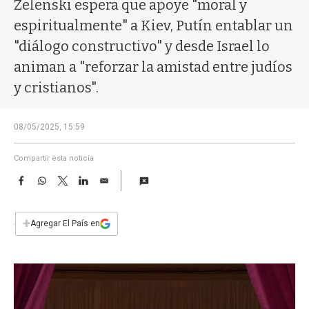
a
Zelenski espera que apoye "moral y
espiritualmente" a Kiev, Putín entablar un
"diálogo constructivo" y desde Israel lo
animan a "reforzar la amistad entre judíos
y cristianos".
08/05/2025, 15:59
Compartir esta noticia
F
W
T
L
E
a
h
w
i
m
c
a
i
n
a
e
t
t
k
i
+
Agregar El País en
b
s
t
e
l
o
A
e
d
o
p
r
I
k
p
n