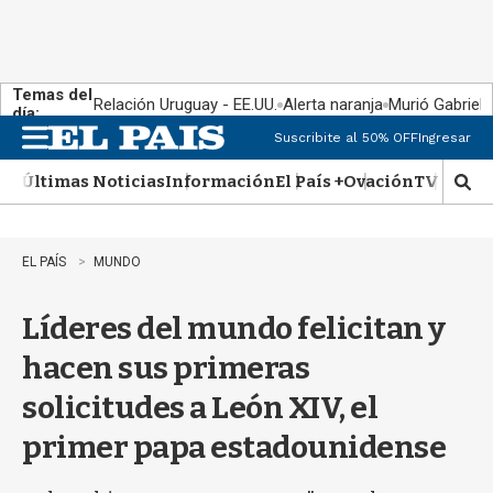
Temas del
Relación Uruguay - EE.UU.
Alerta naranja
Murió Gabriel 
día:
Suscribite al 50% OFF
Ingresar
M
e
Últimas Noticias
Información
El País +
Ovación
TV Show
n
M
u
o
s
t
EL PAÍS
MUNDO
r
a
Líderes del mundo felicitan y
r
b
hacen sus primeras
�
s
solicitudes a León XIV, el
q
u
primer papa estadounidense
e
d