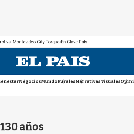
rol vs. Montevideo City Torque
En Clave País
ienestar
Negocios
Mundo
Rurales
Narrativas visuales
Opin
 130 años