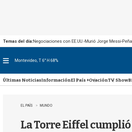
Temas del día:
Negociaciones con EE.UU.
Murió Jorge Messi
Peña
Montevideo, T 6° H 68%
M
e
n
u
Últimas Noticias
Información
El País +
Ovación
TV Show
B
EL PAÍS
MUNDO
La Torre Eiffel cumplió