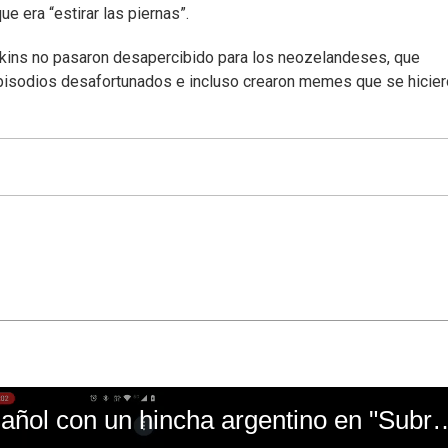
ue era “estirar las piernas”.
pkins no pasaron desapercibido para los neozelandeses, que
episodios desafortunados e incluso crearon memes que se hicie
El mal momento de Yanina Gasañol con un hin