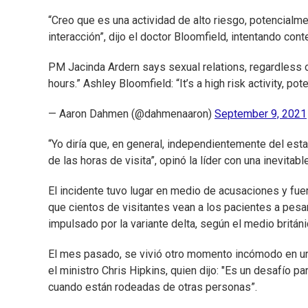
“Creo que es una actividad de alto riesgo, potencialm
interacción”, dijo el doctor Bloomfield, intentando cont
PM Jacinda Ardern says sexual relations, regardless of 
hours.” Ashley Bloomfield: “It’s a high risk activity, pote
— Aaron Dahmen (@dahmenaaron)
September 9, 2021
“Yo diría que, en general, independientemente del es
de las horas de visita”, opinó la líder con una inevitabl
El incidente tuvo lugar en medio de acusaciones y fuert
que cientos de visitantes vean a los pacientes a pesar
impulsado por la variante delta, según el medio britán
El mes pasado, se vivió otro momento incómodo en una
el ministro Chris Hipkins, quien dijo: "Es un desafío pa
cuando están rodeadas de otras personas”.