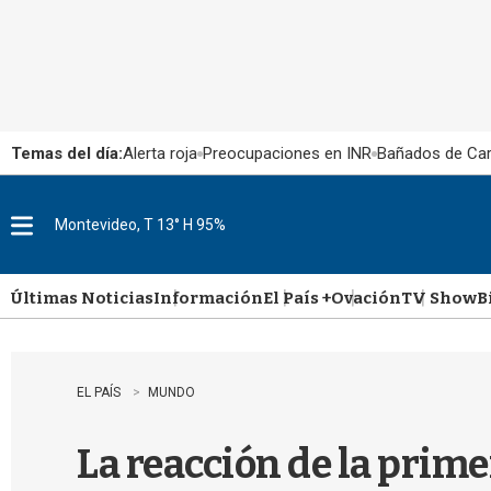
Temas del día:
Alerta roja
Preocupaciones en INR
Bañados de Ca
Montevideo, T 13° H 95%
M
e
n
u
Últimas Noticias
Información
El País +
Ovación
TV Show
B
EL PAÍS
MUNDO
La reacción de la prim