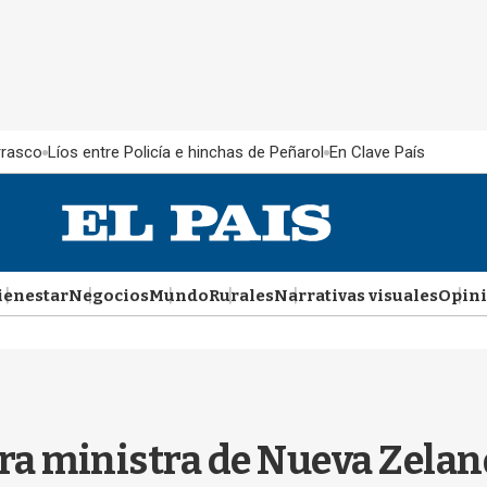
rrasco
Líos entre Policía e hinchas de Peñarol
En Clave País
ienestar
Negocios
Mundo
Rurales
Narrativas visuales
Opin
era ministra de Nueva Zela