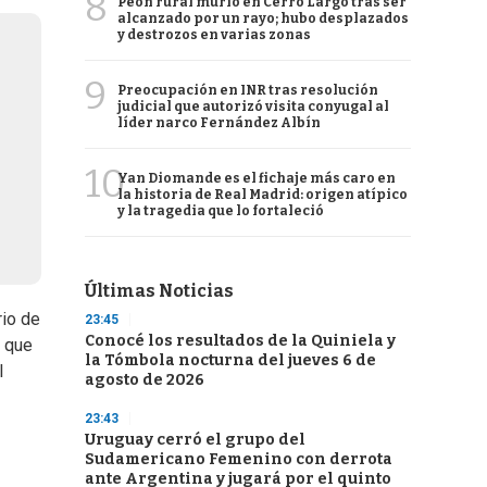
8
Peón rural murió en Cerro Largo tras ser
alcanzado por un rayo; hubo desplazados
y destrozos en varias zonas
9
Preocupación en INR tras resolución
judicial que autorizó visita conyugal al
líder narco Fernández Albín
10
Yan Diomande es el fichaje más caro en
la historia de Real Madrid: origen atípico
y la tragedia que lo fortaleció
Últimas Noticias
rio de
23:45
Conocé los resultados de la Quiniela y
e que
la Tómbola nocturna del jueves 6 de
l
agosto de 2026
23:43
Uruguay cerró el grupo del
Sudamericano Femenino con derrota
ante Argentina y jugará por el quinto