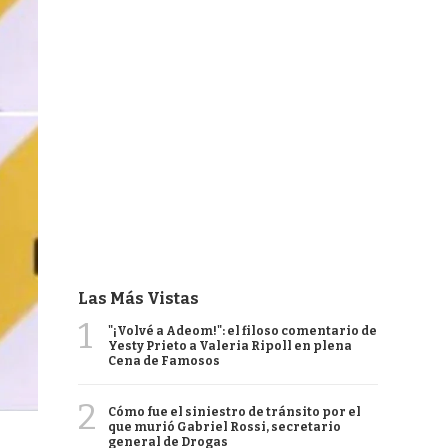
Las Más Vistas
1
"¡Volvé a Adeom!": el filoso comentario de
Yesty Prieto a Valeria Ripoll en plena
Cena de Famosos
2
Cómo fue el siniestro de tránsito por el
que murió Gabriel Rossi, secretario
general de Drogas