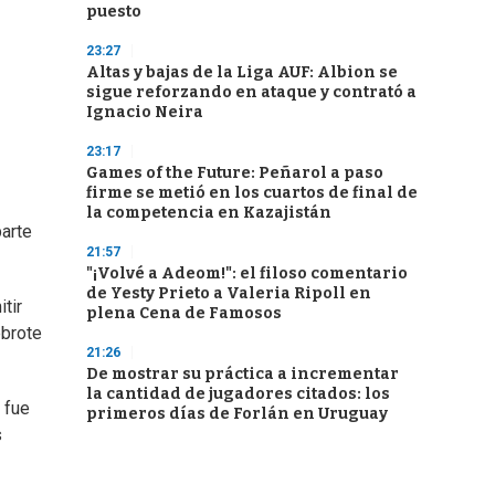
puesto
23:27
Altas y bajas de la Liga AUF: Albion se
sigue reforzando en ataque y contrató a
Ignacio Neira
23:17
Games of the Future: Peñarol a paso
firme se metió en los cuartos de final de
la competencia en Kazajistán
parte
21:57
"¡Volvé a Adeom!": el filoso comentario
de Yesty Prieto a Valeria Ripoll en
tir
plena Cena de Famosos
ebrote
21:26
De mostrar su práctica a incrementar
la cantidad de jugadores citados: los
 fue
primeros días de Forlán en Uruguay
s