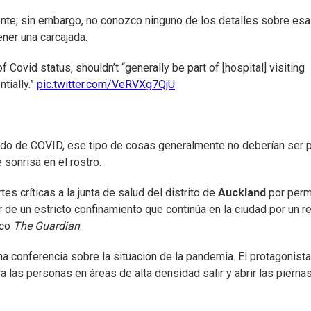
ente; sin embargo, no conozco ninguno de los detalles sobre esa
ener una carcajada.
Covid status, shouldn’t “generally be part of [hospital] visiting
ntially.”
pic.twitter.com/VeRVXg7QjU
tado de COVID, ese tipo de cosas generalmente no deberían ser 
e sonrisa en el rostro.
es críticas a la junta de salud del distrito de
Auckland
por permi
 de un estricto confinamiento que continúa en la ciudad por un r
ico
The Guardian
.
 conferencia sobre la situación de la pandemia. El protagonista
ra las personas en áreas de alta densidad salir y abrir las pierna