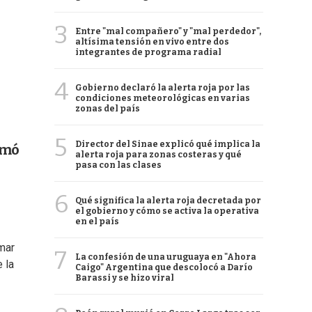
3
Entre "mal compañero" y "mal perdedor",
altísima tensión en vivo entre dos
integrantes de programa radial
4
Gobierno declaró la alerta roja por las
condiciones meteorológicas en varias
zonas del país
5
Director del Sinae explicó qué implica la
omó
alerta roja para zonas costeras y qué
pasa con las clases
6
Qué significa la alerta roja decretada por
el gobierno y cómo se activa la operativa
en el país
rmar
7
La confesión de una uruguaya en "Ahora
 la
Caigo" Argentina que descolocó a Darío
Barassi y se hizo viral