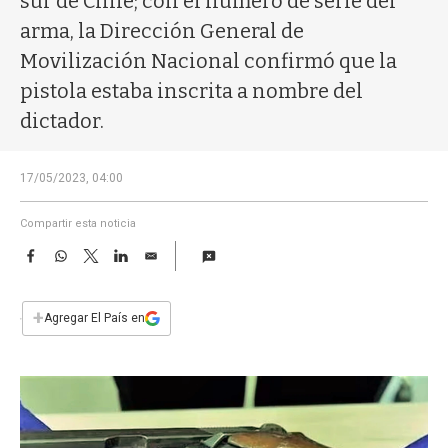
sur de Chile; con el número de serie del
a
arma, la Dirección General de
Movilización Nacional confirmó que la
pistola estaba inscrita a nombre del
dictador.
17/05/2023, 04:00
Compartir esta noticia
F
W
T
L
E
a
h
w
i
m
c
a
i
n
a
e
t
t
k
i
+
Agregar El País en
b
s
t
e
l
o
A
e
d
o
p
r
I
k
p
n