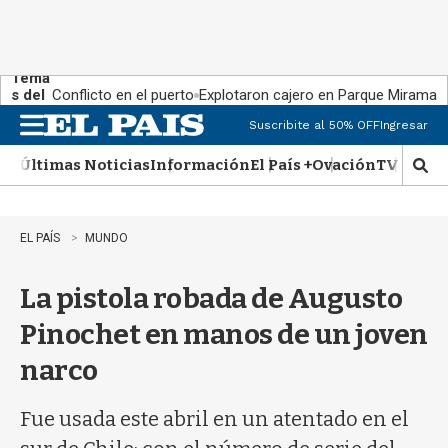
Tema
s del
Conflicto en el puerto
Explotaron cajero en Parque Miramar
día:
Suscribite al 50% OFF
Ingresar
M
e
Últimas Noticias
Información
El País +
Ovación
TV Show
n
M
u
o
s
t
EL PAÍS
MUNDO
r
a
La pistola robada de Augusto
r
b
Pinochet en manos de un joven
�
s
narco
q
u
e
Fue usada este abril en un atentado en el
d