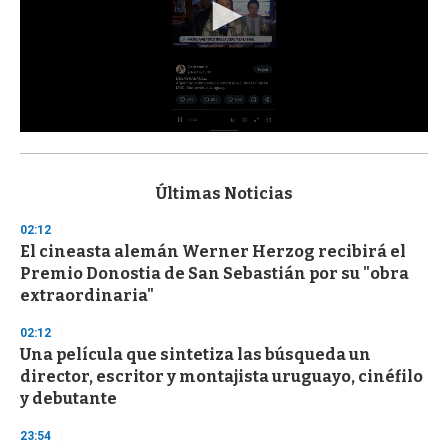
0
s
e
c
Últimas Noticias
o
n
02:12
d
El cineasta alemán Werner Herzog recibirá el
s
o
Premio Donostia de San Sebastián por su "obra
f
extraordinaria"
3
3
s
02:12
e
Una película que sintetiza las búsqueda un
c
director, escritor y montajista uruguayo, cinéfilo
o
n
y debutante
d
s
23:54