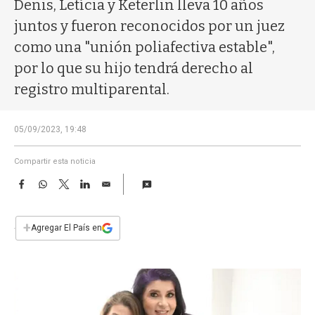
a
Denis, Letícia y Keterlin lleva 10 años
juntos y fueron reconocidos por un juez
como una "unión poliafectiva estable",
por lo que su hijo tendrá derecho al
registro multiparental.
05/09/2023, 19:48
Compartir esta noticia
F
W
T
L
E
a
h
w
i
m
c
a
i
n
a
e
t
t
k
i
+
Agregar El País en
b
s
t
e
l
o
A
e
d
o
p
r
I
k
p
n