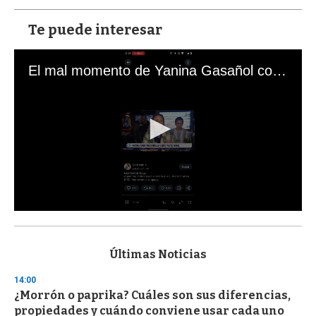
Te puede interesar
El mal momento de Yanina Gasañol con un hincha argentino en "Subrayado"
0
s
e
c
Últimas Noticias
o
n
14:00
d
¿Morrón o paprika? Cuáles son sus diferencias,
s
o
propiedades y cuándo conviene usar cada uno