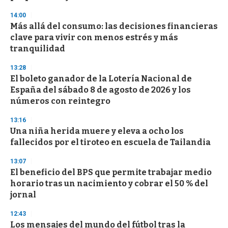
f
3
14:00
3
s
Más allá del consumo: las decisiones financieras
e
clave para vivir con menos estrés y más
c
tranquilidad
o
n
d
13:28
s
El boleto ganador de la Lotería Nacional de
España del sábado 8 de agosto de 2026 y los
números con reintegro
13:16
Una niña herida muere y eleva a ocho los
fallecidos por el tiroteo en escuela de Tailandia
13:07
El beneficio del BPS que permite trabajar medio
horario tras un nacimiento y cobrar el 50 % del
jornal
12:43
Los mensajes del mundo del fútbol tras la