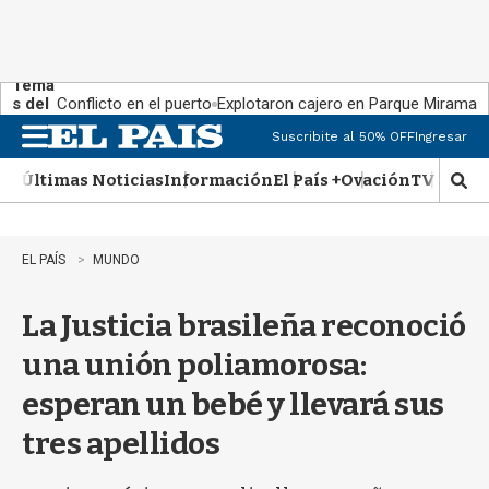
Tema
s del
Conflicto en el puerto
Explotaron cajero en Parque Miramar
día:
Suscribite al 50% OFF
Ingresar
M
e
Últimas Noticias
Información
El País +
Ovación
TV Show
n
M
u
o
s
t
EL PAÍS
MUNDO
r
a
La Justicia brasileña reconoció
r
b
una unión poliamorosa:
�
s
esperan un bebé y llevará sus
q
u
tres apellidos
e
d