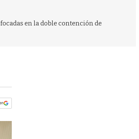
s
q
u
e
focadas en la doble contención de
d
a
 en