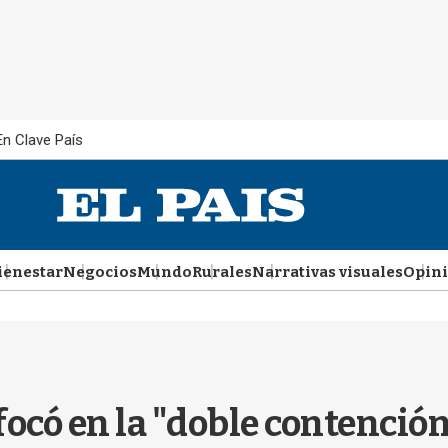
En Clave País
ienestar
Negocios
Mundo
Rurales
Narrativas visuales
Opin
ocó en la "doble contención