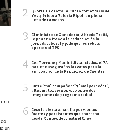
2
"¡Volvé a Adeom!": el filoso comentario de
Yesty Prieto a Valeria Ripoll en plena
Cena de Famosos
3
El ministro de Ganadería, Alfredo Fratti,
le pone un freno a la reducción de la
jornada laboral y pide que los robots
aporten al BPS
4
Con Perrone y Manini distanciados, el FA
no tiene asegurados los votos para la
aprobación de la Rendición de Cuentas
5
Entre "mal compañero" y "mal perdedor",
altísima tensión en vivo entre dos
integrantes de programa radial
oceso
6
Cesó la alerta amarilla por vientos
fuertes y persistentes que abarcaba
desde Montevideo hasta el Chuy
 de
do en