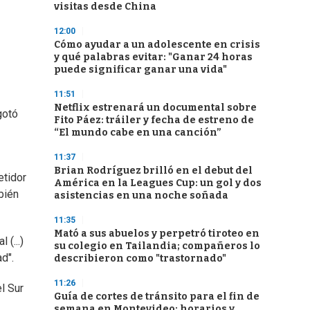
visitas desde China
12:00
Cómo ayudar a un adolescente en crisis
y qué palabras evitar: "Ganar 24 horas
puede significar ganar una vida"
11:51
Netflix estrenará un documental sobre
gotó
Fito Páez: tráiler y fecha de estreno de
“El mundo cabe en una canción”
11:37
Brian Rodríguez brilló en el debut del
etidor
América en la Leagues Cup: un gol y dos
bién
asistencias en una noche soñada
11:35
Mató a sus abuelos y perpetró tiroteo en
 (...)
su colegio en Tailandia; compañeros lo
d".
describieron como "trastornado"
11:26
l Sur
Guía de cortes de tránsito para el fin de
semana en Montevideo: horarios y