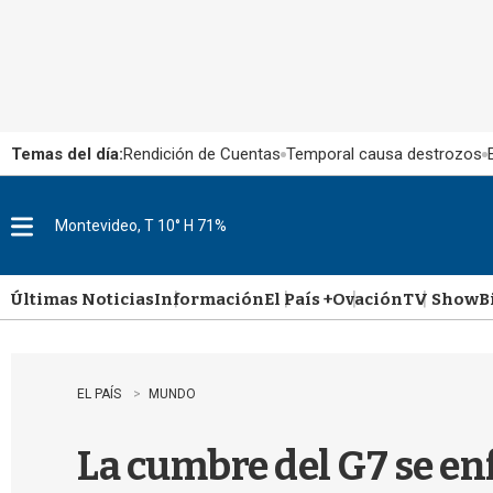
Temas del día:
Rendición de Cuentas
Temporal causa destrozos
Montevideo, T 10° H 71%
M
e
n
u
Últimas Noticias
Información
El País +
Ovación
TV Show
B
EL PAÍS
MUNDO
La cumbre del G7 se enf