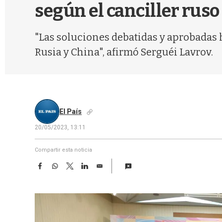
según el canciller ruso
"Las soluciones debatidas y aprobadas
Rusia y China", afirmó Serguéi Lavrov.
El País
20/05/2023, 13:11
Compartir esta noticia
F
W
T
L
E
a
h
w
i
m
c
a
i
n
a
e
t
t
k
i
b
s
t
e
l
o
A
e
d