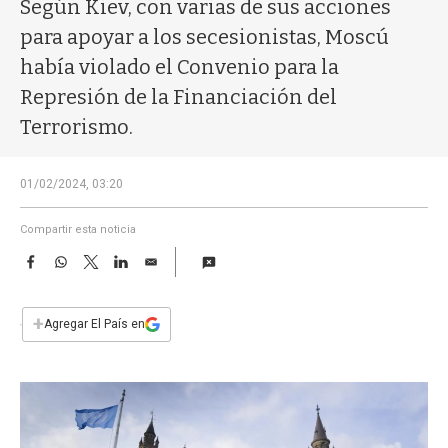
a
Según Kiev, con varias de sus acciones
para apoyar a los secesionistas, Moscú
había violado el Convenio para la
Represión de la Financiación del
Terrorismo.
01/02/2024, 03:20
Compartir esta noticia
F
W
T
L
E
a
h
w
i
m
c
a
i
n
a
e
t
t
k
i
+
Agregar El País en
b
s
t
e
l
o
A
e
d
o
p
r
I
k
p
n