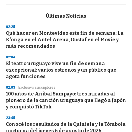
s
e
c
Últimas Noticias
o
n
02:25
d
Qué hacer en Montevideo este fin de semana: La
s
o
K'onga en el Antel Arena, Gustaf en el Movie y
f
más recomendados
3
3
s
02:04
e
El teatro uruguayo vive un fin de semana
c
excepcional: varios estrenos y un público que
o
n
agota funciones
d
s
02:03
Exclusivo suscriptores
100 años de Aníbal Sampayo: tres miradas al
pionero de la canción uruguaya que llegó a Japón
y conquistó TikTok
23:45
Conocé los resultados de la Quiniela y la Tómbola
nocturna del jueves 6 de agosto de 2026