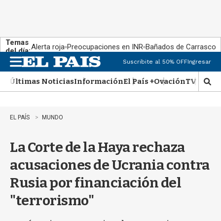
Temas
Alerta roja
Preocupaciones en INR
Bañados de Carrasco
del día:
Suscribite al 50% OFF
Ingresar
M
e
Últimas Noticias
Información
El País +
Ovación
TV Show
n
M
u
o
s
t
EL PAÍS
MUNDO
r
a
La Corte de la Haya rechaza
r
b
acusaciones de Ucrania contra
�
s
Rusia por financiación del
q
u
"terrorismo"
e
d