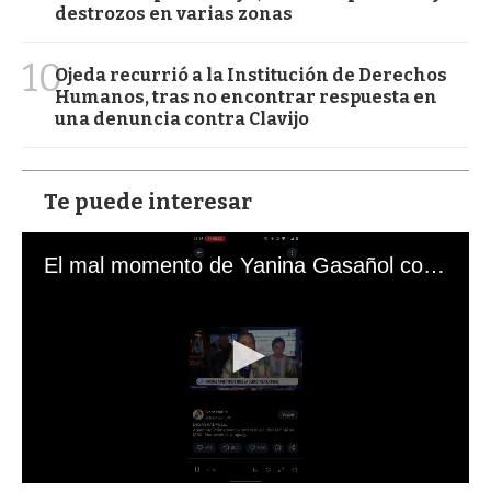
destrozos en varias zonas
10
Ojeda recurrió a la Institución de Derechos
Humanos, tras no encontrar respuesta en
una denuncia contra Clavijo
Te puede interesar
El mal momento de Yanina Gasañol con un hincha argentino en "Subrayado"
0