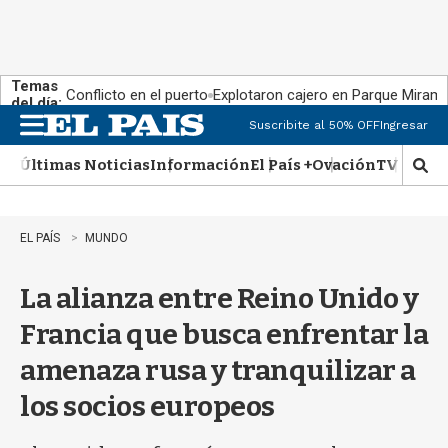
Temas
Conflicto en el puerto
Explotaron cajero en Parque Miram
del día:
Suscribite al 50% OFF
Ingresar
M
e
Últimas Noticias
Información
El País +
Ovación
TV Show
n
M
u
o
s
t
EL PAÍS
MUNDO
r
a
La alianza entre Reino Unido y
r
b
Francia que busca enfrentar la
�
s
amenaza rusa y tranquilizar a
q
u
los socios europeos
e
d