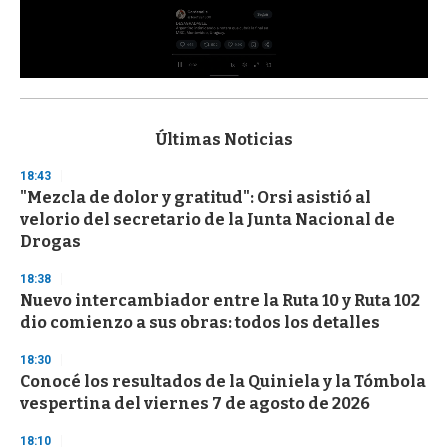
0
s
e
c
Últimas Noticias
o
n
18:43
d
"Mezcla de dolor y gratitud": Orsi asistió al
s
o
velorio del secretario de la Junta Nacional de
f
Drogas
3
3
s
18:38
e
Nuevo intercambiador entre la Ruta 10 y Ruta 102
c
dio comienzo a sus obras: todos los detalles
o
n
d
18:30
s
Conocé los resultados de la Quiniela y la Tómbola
vespertina del viernes 7 de agosto de 2026
18:10