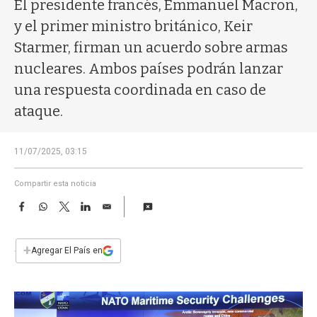
a
El presidente francés, Emmanuel Macron,
y el primer ministro británico, Keir
Starmer, firman un acuerdo sobre armas
nucleares. Ambos países podrán lanzar
una respuesta coordinada en caso de
ataque.
11/07/2025, 03:15
Compartir esta noticia
F
W
T
L
E
a
h
w
i
m
c
a
i
n
a
e
t
t
k
i
+
Agregar El País en
b
s
t
e
l
o
A
e
d
o
p
r
I
k
p
n