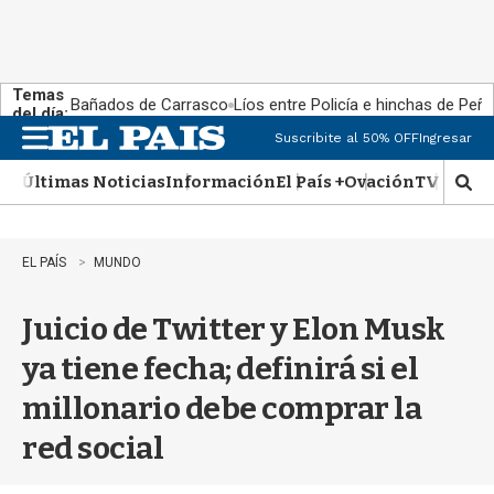
Temas
Bañados de Carrasco
Líos entre Policía e hinchas de Peña
del día:
Suscribite al 50% OFF
Ingresar
M
e
Últimas Noticias
Información
El País +
Ovación
TV Show
n
M
u
o
s
t
EL PAÍS
MUNDO
r
a
Juicio de Twitter y Elon Musk
r
b
ya tiene fecha; definirá si el
�
s
millonario debe comprar la
q
u
red social
e
d