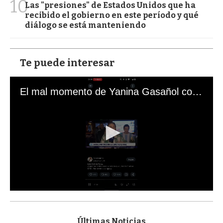
10
Las "presiones" de Estados Unidos que ha
recibido el gobierno en este período y qué
diálogo se está manteniendo
Te puede interesar
El mal momento de Yanina Gasañol con un hincha argentino en "Subrayado"
0
s
e
c
Últimas Noticias