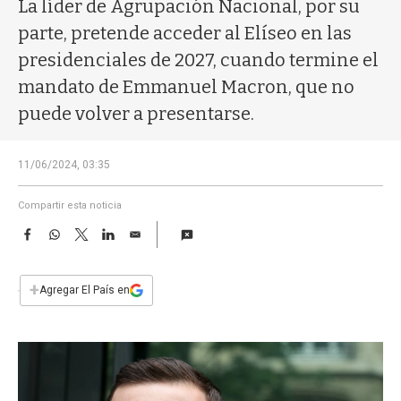
a
La líder de Agrupación Nacional, por su
parte, pretende acceder al Elíseo en las
presidenciales de 2027, cuando termine el
mandato de Emmanuel Macron, que no
puede volver a presentarse.
11/06/2024, 03:35
Compartir esta noticia
F
W
T
L
E
a
h
w
i
m
c
a
i
n
a
e
t
t
k
i
+
Agregar El País en
b
s
t
e
l
o
A
e
d
o
p
r
I
k
p
n