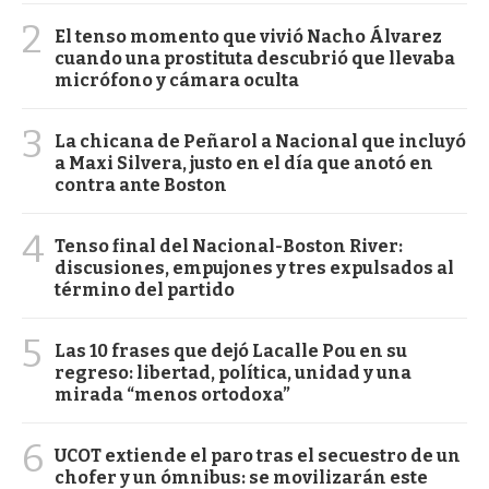
2
El tenso momento que vivió Nacho Álvarez
cuando una prostituta descubrió que llevaba
micrófono y cámara oculta
3
La chicana de Peñarol a Nacional que incluyó
a Maxi Silvera, justo en el día que anotó en
contra ante Boston
4
Tenso final del Nacional-Boston River:
discusiones, empujones y tres expulsados al
término del partido
5
Las 10 frases que dejó Lacalle Pou en su
regreso: libertad, política, unidad y una
mirada “menos ortodoxa”
6
UCOT extiende el paro tras el secuestro de un
chofer y un ómnibus: se movilizarán este