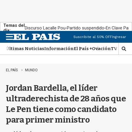
Temas del
Discurso Lacalle Pou
Partido suspendido
En Clave País
día:
Suscribite al 50% OFF
Ingresar
M
e
Últimas Noticias
Información
El País +
Ovación
TV Show
n
M
u
o
s
t
EL PAÍS
MUNDO
r
a
Jordan Bardella, el líder
r
b
ultraderechista de 28 años que
�
s
Le Pen tiene como candidato
q
u
para primer ministro
e
d