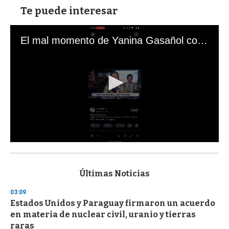
Te puede interesar
El mal momento de Yanina Gasañol con un hincha argentino en "Subrayado"
0
s
e
c
Últimas Noticias
o
n
03:09
d
Estados Unidos y Paraguay firmaron un acuerdo
s
o
en materia de nuclear civil, uranio y tierras
f
raras
3