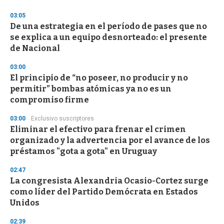
3
s
03:05
e
De una estrategia en el período de pases que no
c
se explica a un equipo desnorteado: el presente
o
n
de Nacional
d
s
03:00
El principio de “no poseer, no producir y no
permitir” bombas atómicas ya no es un
compromiso firme
03:00
Exclusivo suscriptores
Eliminar el efectivo para frenar el crimen
organizado y la advertencia por el avance de los
préstamos "gota a gota" en Uruguay
02:47
La congresista Alexandria Ocasio-Cortez surge
como líder del Partido Demócrata en Estados
Unidos
02:39