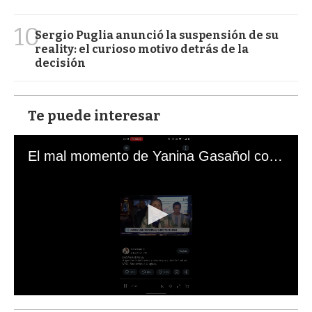
10
Sergio Puglia anunció la suspensión de su
reality: el curioso motivo detrás de la
decisión
Te puede interesar
El mal momento de Yanina Gasañol con un hincha argentino en "Subrayado"
0
s