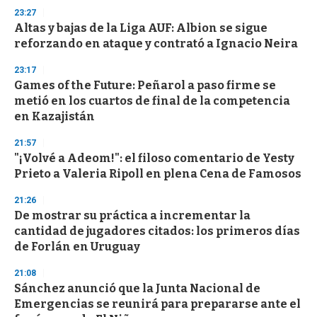
d
23:27
s
Altas y bajas de la Liga AUF: Albion se sigue
reforzando en ataque y contrató a Ignacio Neira
23:17
Games of the Future: Peñarol a paso firme se
metió en los cuartos de final de la competencia
en Kazajistán
21:57
"¡Volvé a Adeom!": el filoso comentario de Yesty
Prieto a Valeria Ripoll en plena Cena de Famosos
21:26
De mostrar su práctica a incrementar la
cantidad de jugadores citados: los primeros días
de Forlán en Uruguay
21:08
Sánchez anunció que la Junta Nacional de
Emergencias se reunirá para prepararse ante el