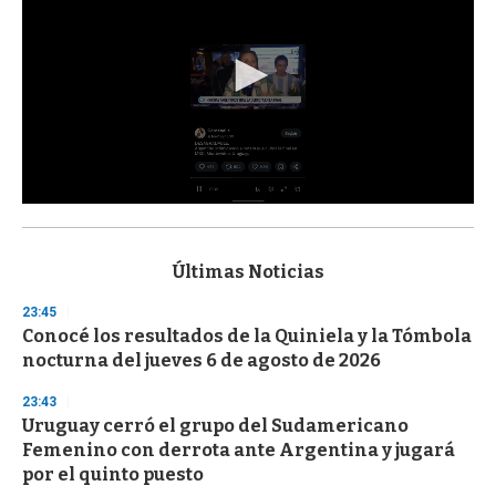
0
s
e
c
Últimas Noticias
o
n
23:45
d
Conocé los resultados de la Quiniela y la Tómbola
s
o
nocturna del jueves 6 de agosto de 2026
f
3
23:43
3
s
Uruguay cerró el grupo del Sudamericano
e
Femenino con derrota ante Argentina y jugará
c
por el quinto puesto
o
n