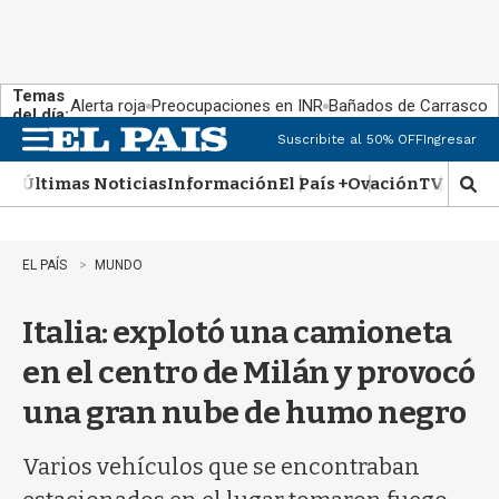
Temas
Alerta roja
Preocupaciones en INR
Bañados de Carrasco
del día:
Suscribite al 50% OFF
Ingresar
M
e
Últimas Noticias
Información
El País +
Ovación
TV Show
n
M
u
o
s
t
EL PAÍS
MUNDO
r
a
Italia: explotó una camioneta
r
b
en el centro de Milán y provocó
�
s
una gran nube de humo negro
q
u
e
Varios vehículos que se encontraban
d