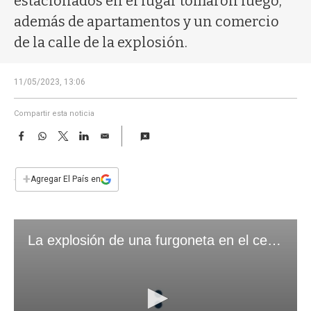
estacionados en el lugar tomaron fuego,
a
además de apartamentos y un comercio
de la calle de la explosión.
11/05/2023, 13:06
Compartir esta noticia
F
W
T
L
E
a
h
w
i
m
c
a
i
n
a
e
t
t
k
i
+
Agregar El País en
b
s
t
e
l
o
A
e
d
o
p
r
I
k
p
n