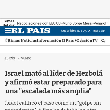
Temas
Negociaciones con EEU.UU.
Murió Jorge Messi
Peñarol v
del día:
Suscribite al 50% OFF
Ingresar
M
e
Últimas Noticias
Información
El País +
Ovación
TV Show
n
M
u
o
s
t
EL PAÍS
MUNDO
r
a
Israel mató al líder de Hezbolá
r
b
y afirmó estar preparado para
�
s
una "escalada más amplia"
q
u
e
Israel calificó el caso como un "golpe sin
d