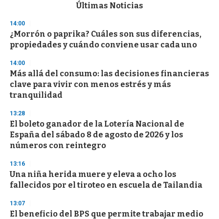
c
Últimas Noticias
o
n
14:00
d
¿Morrón o paprika? Cuáles son sus diferencias,
s
o
propiedades y cuándo conviene usar cada uno
f
3
14:00
3
s
Más allá del consumo: las decisiones financieras
e
clave para vivir con menos estrés y más
c
tranquilidad
o
n
d
13:28
s
El boleto ganador de la Lotería Nacional de
España del sábado 8 de agosto de 2026 y los
números con reintegro
13:16
Una niña herida muere y eleva a ocho los
fallecidos por el tiroteo en escuela de Tailandia
13:07
El beneficio del BPS que permite trabajar medio