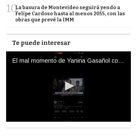
10
La basura de Montevideo seguirá yendo a
Felipe Cardoso hasta al menos 2055, con las
obras que prevé la IMM
Te puede interesar
El mal momento de Yanina Gasañol con un hincha argentino en "Subrayado"
0
s
e