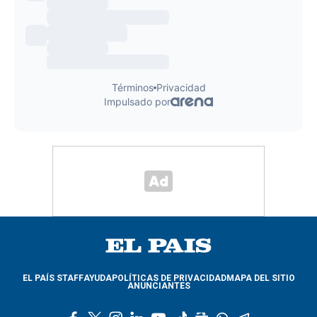
EL PAÍS STAFF
AYUDA
POLÍTICAS DE PRIVACIDAD
MAPA DEL SITIO
ANUNCIANTES
f
t
i
l
y
t
g
w
t