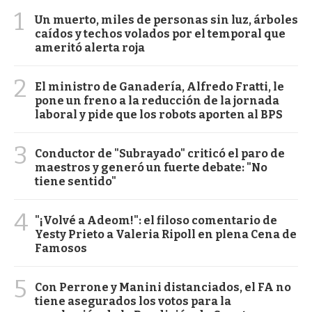
1
Un muerto, miles de personas sin luz, árboles
caídos y techos volados por el temporal que
ameritó alerta roja
2
El ministro de Ganadería, Alfredo Fratti, le
pone un freno a la reducción de la jornada
laboral y pide que los robots aporten al BPS
3
Conductor de "Subrayado" criticó el paro de
maestros y generó un fuerte debate: "No
tiene sentido"
4
"¡Volvé a Adeom!": el filoso comentario de
Yesty Prieto a Valeria Ripoll en plena Cena de
Famosos
5
Con Perrone y Manini distanciados, el FA no
tiene asegurados los votos para la