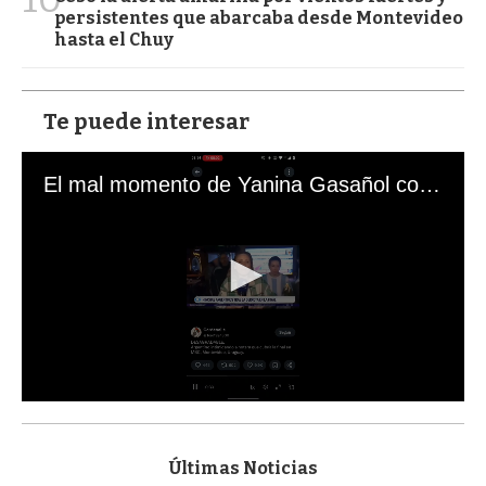
persistentes que abarcaba desde Montevideo
hasta el Chuy
Te puede interesar
El mal momento de Yanina Gasañol con un hincha argentino en "Subrayado"
0
s
e
c
Últimas Noticias
o