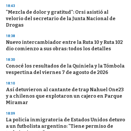
n
18:43
d
"Mezcla de dolor y gratitud": Orsi asistió al
s
o
velorio del secretario de la Junta Nacional de
f
Drogas
3
3
s
18:38
e
Nuevo intercambiador entre la Ruta 10 y Ruta 102
c
dio comienzo a sus obras: todos los detalles
o
n
d
18:30
s
Conocé los resultados de la Quiniela y la Tómbola
vespertina del viernes 7 de agosto de 2026
18:10
Así detuvieron al cantante de trap Nahuel One23
y a chilenos que explotaron un cajero en Parque
Miramar
18:09
La policía inmigratoria de Estados Unidos detuvo
a un futbolista argentino: "Tiene permiso de