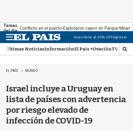
Temas
Conflicto en el puerto
Explotaron cajero en Parque Miram
del día:
Suscribite al 50% OFF
Ingresar
M
e
Últimas Noticias
Información
El País +
Ovación
TV Show
n
M
u
o
s
t
EL PAÍS
MUNDO
r
a
Israel incluye a Uruguay en
r
b
lista de países con advertencia
�
s
por riesgo elevado de
q
u
infección de COVID-19
e
d