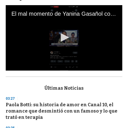
El mal momento de Yanina Gasañol con un hincha argentino en "Subrayado"
0
s
e
c
Últimas Noticias
o
n
03:27
d
Paola Botti: su historia de amor en Canal 10, el
s
o
romance que desmintió con un famoso y lo que
f
trató en terapia
3
3
s