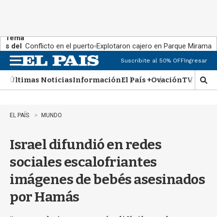
Tema
s del
Conflicto en el puerto
Explotaron cajero en Parque Miramar
día:
Suscribite al 50% OFF
Ingresar
M
e
Últimas Noticias
Información
El País +
Ovación
TV Show
n
M
u
o
s
t
EL PAÍS
MUNDO
r
a
Israel difundió en redes
r
b
sociales escalofriantes
�
s
imágenes de bebés asesinados
q
u
por Hamás
e
d