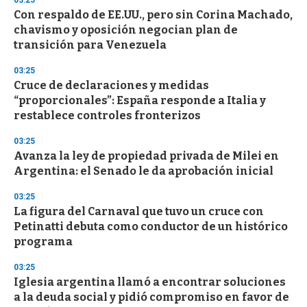
03:25
e
Con respaldo de EE.UU., pero sin Corina Machado,
c
chavismo y oposición negocian plan de
o
n
transición para Venezuela
d
s
03:25
Cruce de declaraciones y medidas
“proporcionales”: España responde a Italia y
restablece controles fronterizos
03:25
Avanza la ley de propiedad privada de Milei en
Argentina: el Senado le da aprobación inicial
03:25
La figura del Carnaval que tuvo un cruce con
Petinatti debuta como conductor de un histórico
programa
03:25
Iglesia argentina llamó a encontrar soluciones
a la deuda social y pidió compromiso en favor de