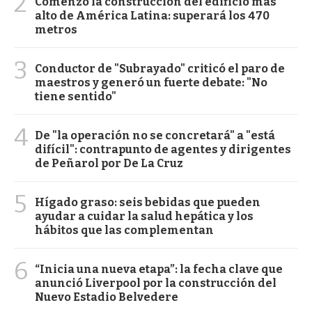
2
Comenzó la construcción del edificio más
alto de América Latina: superará los 470
metros
3
Conductor de "Subrayado" criticó el paro de
maestros y generó un fuerte debate: "No
tiene sentido"
4
De "la operación no se concretará" a "está
difícil": contrapunto de agentes y dirigentes
de Peñarol por De La Cruz
5
Hígado graso: seis bebidas que pueden
ayudar a cuidar la salud hepática y los
hábitos que las complementan
6
“Inicia una nueva etapa”: la fecha clave que
anunció Liverpool por la construcción del
Nuevo Estadio Belvedere