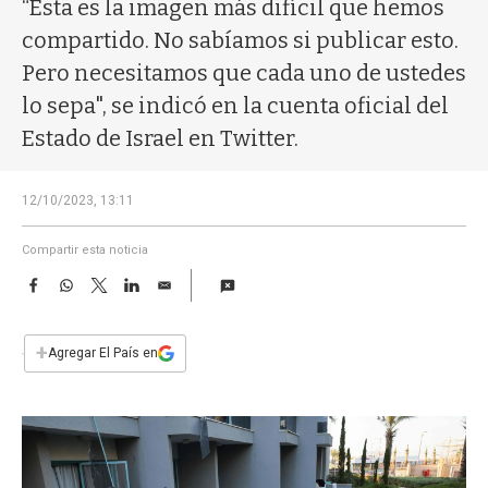
a
“Esta es la imagen más difícil que hemos
compartido. No sabíamos si publicar esto.
Pero necesitamos que cada uno de ustedes
lo sepa", se indicó en la cuenta oficial del
Estado de Israel en Twitter.
12/10/2023, 13:11
Compartir esta noticia
F
W
T
L
E
a
h
w
i
m
c
a
i
n
a
e
t
t
k
i
+
Agregar El País en
b
s
t
e
l
o
A
e
d
o
p
r
I
k
p
n