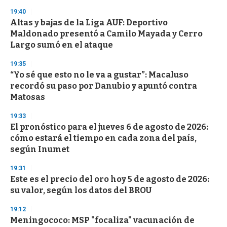
n
19:40
d
Altas y bajas de la Liga AUF: Deportivo
s
o
Maldonado presentó a Camilo Mayada y Cerro
f
Largo sumó en el ataque
3
3
s
19:35
e
“Yo sé que esto no le va a gustar”: Macaluso
c
recordó su paso por Danubio y apuntó contra
o
n
Matosas
d
s
19:33
El pronóstico para el jueves 6 de agosto de 2026:
cómo estará el tiempo en cada zona del país,
según Inumet
19:31
Este es el precio del oro hoy 5 de agosto de 2026:
su valor, según los datos del BROU
19:12
Meningococo: MSP "focaliza" vacunación de