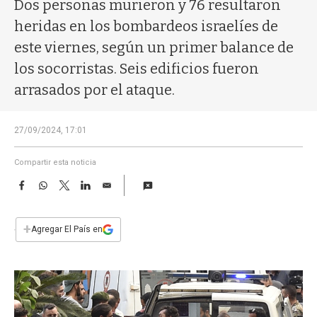
a
Dos personas murieron y 76 resultaron
heridas en los bombardeos israelíes de
este viernes, según un primer balance de
los socorristas. Seis edificios fueron
arrasados por el ataque.
27/09/2024, 17:01
Compartir esta noticia
F
W
T
L
E
a
h
w
i
m
c
a
i
n
a
e
t
t
k
i
+
Agregar El País en
b
s
t
e
l
o
A
e
d
o
p
r
I
k
p
n