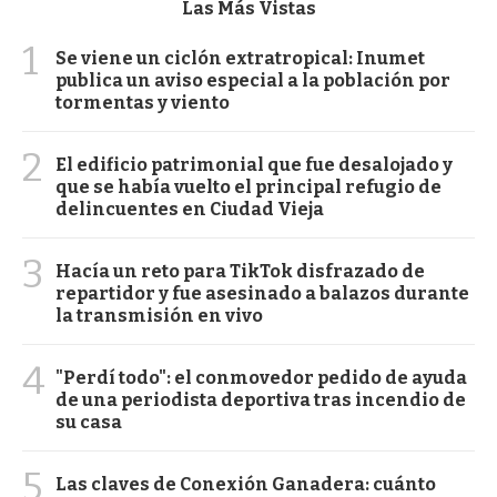
Las Más Vistas
1
Se viene un ciclón extratropical: Inumet
publica un aviso especial a la población por
tormentas y viento
2
El edificio patrimonial que fue desalojado y
que se había vuelto el principal refugio de
delincuentes en Ciudad Vieja
3
Hacía un reto para TikTok disfrazado de
repartidor y fue asesinado a balazos durante
la transmisión en vivo
4
"Perdí todo": el conmovedor pedido de ayuda
de una periodista deportiva tras incendio de
su casa
5
Las claves de Conexión Ganadera: cuánto