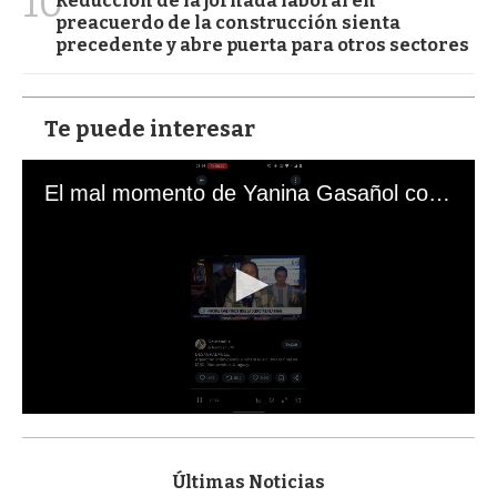
10
Reducción de la jornada laboral en
preacuerdo de la construcción sienta
precedente y abre puerta para otros sectores
Te puede interesar
El mal momento de Yanina Gasañol con un hincha argentino en "Subrayado"
0
s
e
c
Últimas Noticias
o