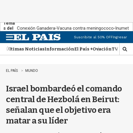
Tema
s del
Conexión Ganadera
Vacuna contra meningococo
Inumet ad
día:
Suscribite al 50% OFF
Ingresar
M
e
Últimas Noticias
Información
El País +
Ovación
TV Show
n
M
u
o
s
t
EL PAÍS
MUNDO
r
a
Israel bombardeó el comando
r
b
central de Hezbolá en Beirut:
�
s
señalan que el objetivo era
q
u
matar a su líder
e
d