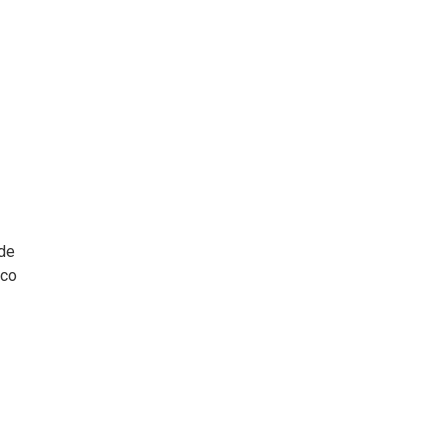
 de
nco