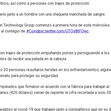
urbios, así como a personas con trajes de protección.
uelo junto a un hombre con una chaqueta manchada de sangre.
onn Technology Group comenzó a primera hora de este miércoles 
 al contagio de
#Covid
pic.twitter.com/GTQs8tFQwc
on trajes de protección empuñando porras y persiguiendo a los
tes de recibir una patada en la cabeza.
as 20 personas resultaron heridas en los enfrentamientos, algun
onimato para proteger su seguridad.
leados que firmaron un acuerdo con la fábrica para trabajar al
es (420 dólares) vieran de repente la cifra recortada a solo 30
gativo al covid-19 que trabajen junto a compañeros que en su d