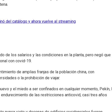
tena.
minó del catálogo y ahora vuelve al streaming
do de los salarios y las condiciones en la planta, pero negó que
sonal con covid-19.
ntimiento de amplias franjas de la población china, con
sidades o la prohibición de viajar.
uevo y el miedo a ser confinados en cualquier momento, Pekín, 
l endurecimiento de las restricciones anticovid, casi tres años
rote nunca visto y decenas de edificios residenciales fueron