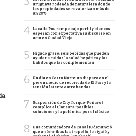
3
uruguaya rodeada de naturaleza donde
las propiedades se revalorizan más de
un 20%
4
Lacalle Pou rompe bajo perfil y blancos
esperan con expectativa su discurso en
acto en Ciudad Vieja
5
Hígado graso: seis bebidas que pueden
ayudar a cuidar la salud hepática y los
hábitos que las complementan
6
Un día en Cerro Norte: un disparo en el
pie en medio de recorrida de El País y la
tensión latente entre bandas
ia
7
Suspensión de City Torque-Peñarol
complica el Clausura: posibles
soluciones y la polémica por el clásico
8
Una comunicadora de Canal 10 denunció
que un ómnibus la atropelló, lo siguió y