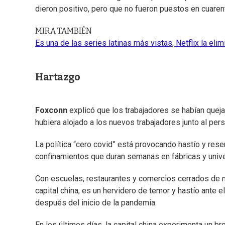
dieron positivo, pero que no fueron puestos en cuaren
MIRA TAMBIÉN
Es una de las series latinas más vistas, Netflix la eli
Hartazgo
Foxconn
explicó que los trabajadores se habían queja
hubiera alojado a los nuevos trabajadores junto al per
La política “cero covid” está provocando hastío y rese
confinamientos que duran semanas en fábricas y univer
Con escuelas, restaurantes y comercios cerrados de n
capital china, es un hervidero de temor y hastío ante e
después del inicio de la pandemia.
En los últimos días, la capital china experimenta un b