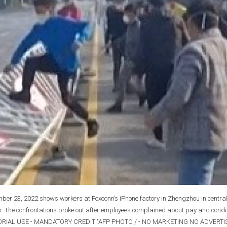
ber 23, 2022 shows workers at Foxconn’s iPhone factory in Zhengzhou in centra
s. The confrontations broke out after employees complained about pay and condi
EDITORIAL USE - MANDATORY CREDIT "AFP PHOTO / - NO MARKETING NO ADVERTI