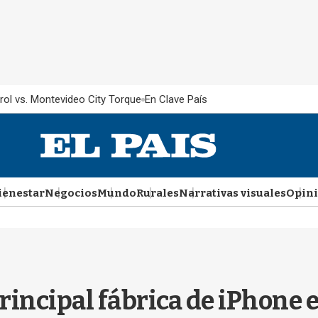
rol vs. Montevideo City Torque
En Clave País
ienestar
Negocios
Mundo
Rurales
Narrativas visuales
Opin
principal fábrica de iPhone 