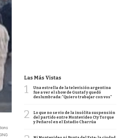
Las Más Vistas
1
Una estrella de la televisión argentina
fue a ver el show de Gustaf y quedó
deslumbrada: "Quiero trabajar con vos"
2
Lo que no se vio de la insólita suspensión
del partido entre Montevideo Cty Torque
l
y Peñarol en el Estadio Charrúa
tions
SING
Ni Montevideo ni Punta del Este: la ciudad