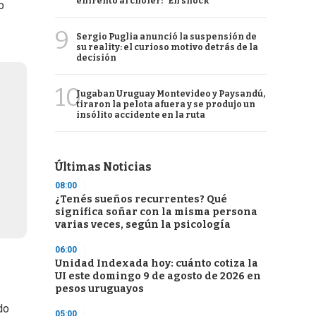
enfrentó al chofer: "En shock"
o
9
Sergio Puglia anunció la suspensión de
su reality: el curioso motivo detrás de la
decisión
10
Jugaban Uruguay Montevideo y Paysandú,
tiraron la pelota afuera y se produjo un
insólito accidente en la ruta
Últimas Noticias
08:00
¿Tenés sueños recurrentes? Qué
significa soñar con la misma persona
varias veces, según la psicología
06:00
Unidad Indexada hoy: cuánto cotiza la
UI este domingo 9 de agosto de 2026 en
pesos uruguayos
do
05:00