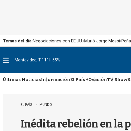
Temas del día:
Negociaciones con EE.UU.
Murió Jorge Messi
Peña
Montevideo, T 11° H 55%
M
e
n
u
Últimas Noticias
Información
El País +
Ovación
TV Show
B
EL PAÍS
MUNDO
Inédita rebelión en la 