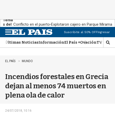
Tema
s del
Conflicto en el puerto
Explotaron cajero en Parque Miramar
día:
Suscribite al 50% OFF
Ingresar
M
e
Últimas Noticias
Información
El País +
Ovación
TV Show
n
M
u
o
s
t
EL PAÍS
MUNDO
r
a
Incendios forestales en Grecia
r
b
dejan al menos 74 muertos en
�
s
plena ola de calor
q
u
e
d
24/07/2018, 10:16