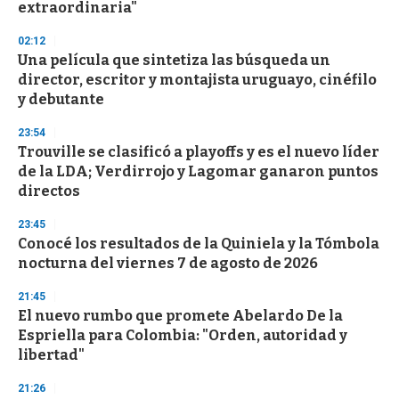
extraordinaria"
3
3
s
02:12
e
Una película que sintetiza las búsqueda un
c
director, escritor y montajista uruguayo, cinéfilo
o
n
y debutante
d
s
23:54
Trouville se clasificó a playoffs y es el nuevo líder
de la LDA; Verdirrojo y Lagomar ganaron puntos
directos
23:45
Conocé los resultados de la Quiniela y la Tómbola
nocturna del viernes 7 de agosto de 2026
21:45
El nuevo rumbo que promete Abelardo De la
Espriella para Colombia: "Orden, autoridad y
libertad"
21:26