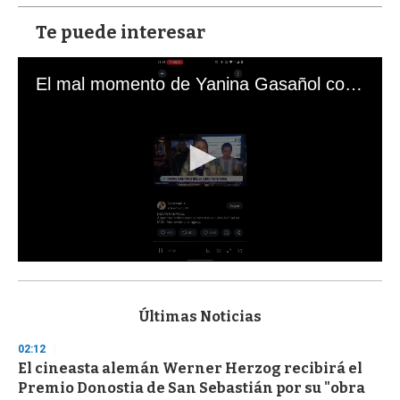
Te puede interesar
El mal momento de Yanina Gasañol con un hincha argentino en "Subrayado"
0
s
e
c
Últimas Noticias
o
n
02:12
d
El cineasta alemán Werner Herzog recibirá el
s
o
Premio Donostia de San Sebastián por su "obra
f