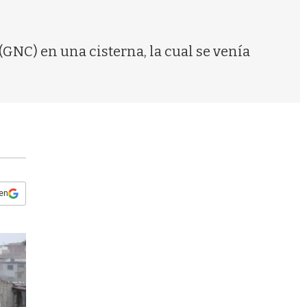
s
q
u
e
GNC) en una cisterna, la cual se venía
d
a
 en