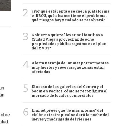
2
¿Por qué está lenta o se cae la plataforma
e-BROU, qué alcance tiene el problema,
qué riesgos hay y cuándo se resolverá?
3
Gobierno quiere llevar mil familias a
Ciudad Vieja aprovechando ocho
propiedades públicas: ¿cómo es el plan
del MVOT?
4
Alerta naranja de Inumet por tormentas
muy fuertes y severas: qué zonas están
afectadas
5
El ocaso de las galerías del Centro y el
 un
boom en Pocitos: cómo se reconfigura el
gún
mercado de locales comerciales
6
Inumet prevé que "lo más intenso" del
ombre
ciclón extratropical se dará la noche del
jueves y madrugada del viernes
alud.