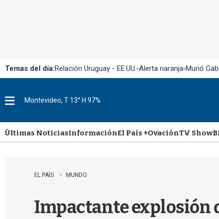
Temas del día:
Relación Uruguay - EE.UU.
Alerta naranja
Murió Gabr
Montevideo, T 13° H 97%
M
e
n
u
Últimas Noticias
Información
El País +
Ovación
TV Show
B
EL PAÍS
MUNDO
Impactante explosión d