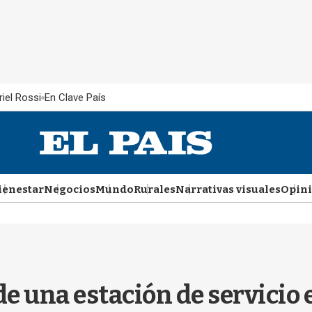
iel Rossi
En Clave País
ienestar
Negocios
Mundo
Rurales
Narrativas visuales
Opin
e una estación de servicio