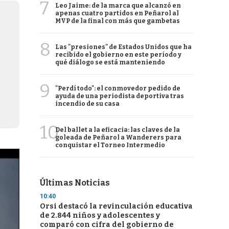
7
Leo Jaime: de la marca que alcanzó en
apenas cuatro partidos en Peñarol al
MVP de la final con más que gambetas
8
Las "presiones" de Estados Unidos que ha
recibido el gobierno en este período y
qué diálogo se está manteniendo
9
"Perdí todo": el conmovedor pedido de
ayuda de una periodista deportiva tras
incendio de su casa
10
Del ballet a la eficacia: las claves de la
goleada de Peñarol a Wanderers para
conquistar el Torneo Intermedio
Últimas Noticias
10:40
Orsi destacó la revinculación educativa
de 2.844 niños y adolescentes y
comparó con cifra del gobierno de