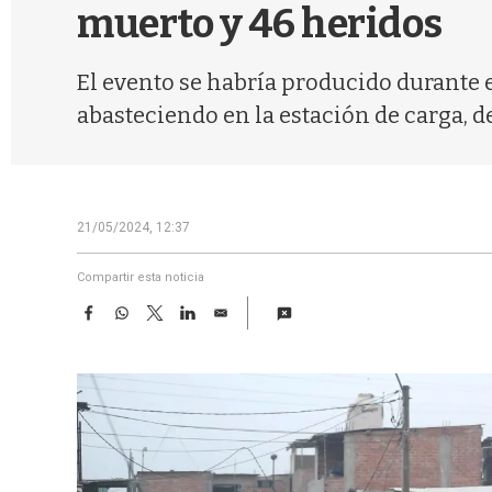
muerto y 46 heridos
El evento se habría producido durante e
abasteciendo en la estación de carga, 
21/05/2024, 12:37
Compartir esta noticia
F
W
T
L
E
a
h
w
i
m
c
a
i
n
a
e
t
t
k
i
b
s
t
e
l
o
A
e
d
o
p
r
I
k
p
n