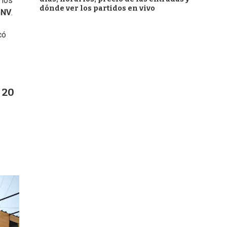
 los
dónde ver los partidos en vivo
GNV
.
có
 20