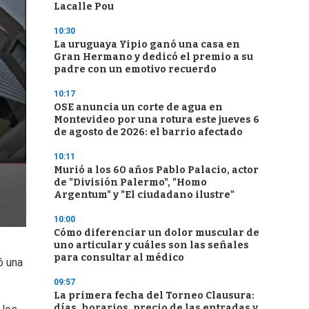
Lacalle Pou
10:30
La uruguaya Yipio ganó una casa en
Gran Hermano y dedicó el premio a su
padre con un emotivo recuerdo
10:17
OSE anuncia un corte de agua en
Montevideo por una rotura este jueves 6
de agosto de 2026: el barrio afectado
10:11
Murió a los 60 años Pablo Palacio, actor
de "División Palermo", "Homo
Argentum" y "El ciudadano ilustre"
10:00
Cómo diferenciar un dolor muscular de
uno articular y cuáles son las señales
para consultar al médico
ó una
09:57
La primera fecha del Torneo Clausura:
días, horarios, precio de las entradas y