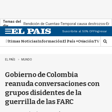
Temas del
Rendición de Cuentas
Temporal causa destrozos
En 
día:
Suscribite al 50% OFF
Ingresar
M
e
Últimas Noticias
Información
El País +
Ovación
TV Show
n
M
u
o
s
t
EL PAÍS
MUNDO
r
a
Gobierno de Colombia
r
b
reanuda conversaciones con
�
s
grupos disidentes de la
q
u
guerrilla de las FARC
e
d