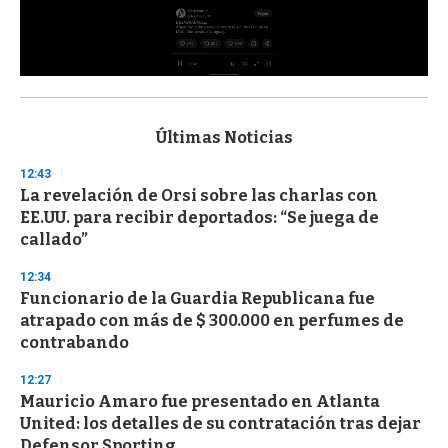
0
s
e
c
Últimas Noticias
o
n
12:43
d
La revelación de Orsi sobre las charlas con
s
o
EE.UU. para recibir deportados: “Se juega de
f
callado”
3
3
s
12:34
e
Funcionario de la Guardia Republicana fue
c
atrapado con más de $ 300.000 en perfumes de
o
n
contrabando
d
s
12:27
Mauricio Amaro fue presentado en Atlanta
United: los detalles de su contratación tras dejar
Defensor Sporting