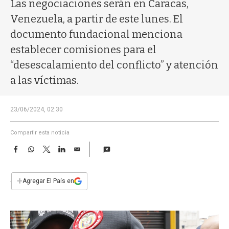
a
Las negociaciones serán en Caracas,
Venezuela, a partir de este lunes. El
documento fundacional menciona
establecer comisiones para el
“desescalamiento del conflicto” y atención
a las víctimas.
23/06/2024, 02:30
Compartir esta noticia
F
W
T
L
E
a
h
w
i
m
c
a
i
n
a
e
t
t
k
i
+
Agregar El País en
b
s
t
e
l
o
A
e
d
o
p
r
I
k
p
n