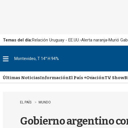
Temas del día:
Relación Uruguay - EE.UU.
Alerta naranja
Murió Gabr
Montevideo, T 14° H 94%
M
e
n
u
Últimas Noticias
Información
El País +
Ovación
TV Show
B
EL PAÍS
MUNDO
Gobierno argentino con