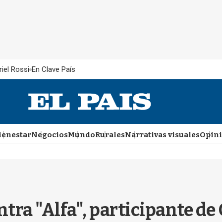
iel Rossi
En Clave País
ienestar
Negocios
Mundo
Rurales
Narrativas visuales
Opin
tra "Alfa", participante d