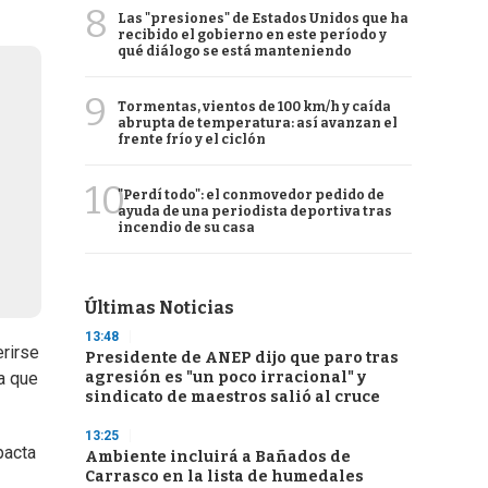
8
Las "presiones" de Estados Unidos que ha
recibido el gobierno en este período y
qué diálogo se está manteniendo
9
Tormentas, vientos de 100 km/h y caída
abrupta de temperatura: así avanzan el
frente frío y el ciclón
10
"Perdí todo": el conmovedor pedido de
ayuda de una periodista deportiva tras
incendio de su casa
Últimas Noticias
13:48
erirse
Presidente de ANEP dijo que paro tras
agresión es "un poco irracional" y
a que
sindicato de maestros salió al cruce
13:25
pacta
Ambiente incluirá a Bañados de
Carrasco en la lista de humedales