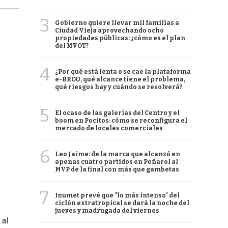
3
Gobierno quiere llevar mil familias a
Ciudad Vieja aprovechando ocho
propiedades públicas: ¿cómo es el plan
del MVOT?
4
¿Por qué está lenta o se cae la plataforma
e-BROU, qué alcance tiene el problema,
qué riesgos hay y cuándo se resolverá?
5
El ocaso de las galerías del Centro y el
boom en Pocitos: cómo se reconfigura el
mercado de locales comerciales
6
Leo Jaime: de la marca que alcanzó en
apenas cuatro partidos en Peñarol al
MVP de la final con más que gambetas
7
Inumet prevé que "lo más intenso" del
ciclón extratropical se dará la noche del
jueves y madrugada del viernes
 al