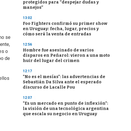
protegidos para “despejar dudas y
manejos”
13:02
Foo Fighters confirmó su primer show
en Uruguay: fecha, lugar, precios y
cómo será la venta de entradas
no se
ente,
12:56
Hombre fue asesinado de varios
es o
disparos en Peñarol: vieron a una moto
po de
huir del lugar del crimen
12:17
"No es el mesías": las advertencias de
ellos
Sebastián Da Silva ante el esperado
discurso de Lacalle Pou
12:07
"Es un mercado en punto de inflexión":
la visión de una tecnológica argentina
que escala su negocio en Uruguay