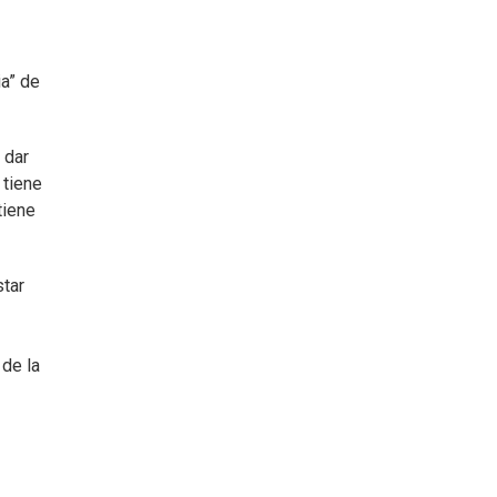
ia” de
 dar
 tiene
tiene
star
 de la