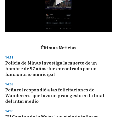
0
s
e
c
Últimas Noticias
o
n
14:11
d
Policía de Minas investiga la muerte de un
s
o
hombre de 57 años: fue encontrado por un
f
funcionario municipal
3
3
s
14:08
e
Peñarol respondió a las felicitaciones de
c
Wanderers, que tuvo un gran gesto en la final
o
n
del Intermedio
d
s
14:00
"El Camino de la Mujer": un ciclo de talleres,