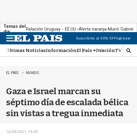
Temas del
Relación Uruguay - EE.UU.
Alerta naranja
Murió Gabriel 
día:
Suscribite al 50% OFF
Ingresar
M
e
Últimas Noticias
Información
El País +
Ovación
TV Show
n
M
u
o
s
t
EL PAÍS
MUNDO
r
a
Gaza e Israel marcan su
r
b
séptimo día de escalada bélica
�
s
sin vistas a tregua inmediata
q
u
e
d
16/05/2021, 19:43