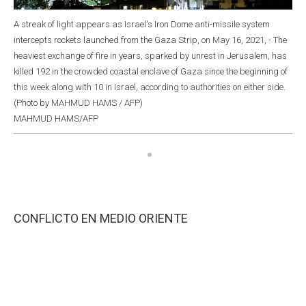
A streak of light appears as Israel's Iron Dome anti-missile system
intercepts rockets launched from the Gaza Strip, on May 16, 2021, - The
heaviest exchange of fire in years, sparked by unrest in Jerusalem, has
killed 192 in the crowded coastal enclave of Gaza since the beginning of
this week along with 10 in Israel, according to authorities on either side.
(Photo by MAHMUD HAMS / AFP)
MAHMUD HAMS/AFP
CONFLICTO EN MEDIO ORIENTE