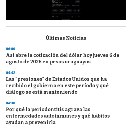
0
s
e
c
Últimas Noticias
o
n
06:00
d
Así abre la cotización del dólar hoy jueves 6 de
s
o
agosto de 2026 en pesos uruguayos
f
3
04:42
3
s
Las "presiones" de Estados Unidos que ha
e
recibido el gobierno en este período y qué
c
diálogo se está manteniendo
o
n
d
04:30
s
Por qué la periodontitis agrava las
enfermedades autoinmunes y qué hábitos
ayudan a prevenirla