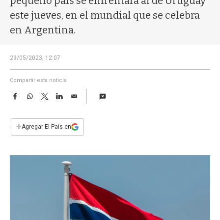
pequeño país se enfrentará al de Uruguay
a
este jueves, en el mundial que se celebra
en Argentina.
29/05/2023, 12:07
Compartir esta noticia
F
W
T
L
E
a
h
w
i
m
c
a
i
n
a
e
t
t
k
i
+
Agregar El País en
b
s
t
e
l
o
A
e
d
o
p
r
I
k
p
n