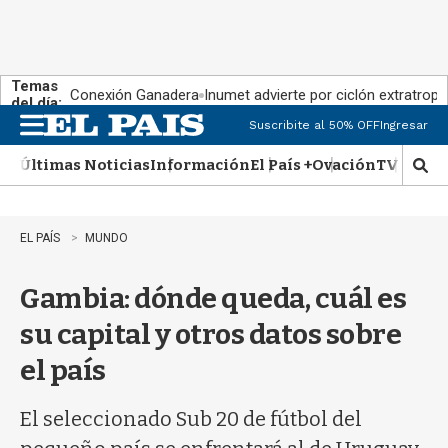
Temas
Conexión Ganadera
Inumet advierte por ciclón extratropi
del día:
Suscribite al 50% OFF
Ingresar
M
e
Últimas Noticias
Información
El País +
Ovación
TV Show
n
M
u
o
s
t
EL PAÍS
MUNDO
r
a
Gambia: dónde queda, cuál es
r
b
su capital y otros datos sobre
�
s
el país
q
u
e
El seleccionado Sub 20 de fútbol del
d