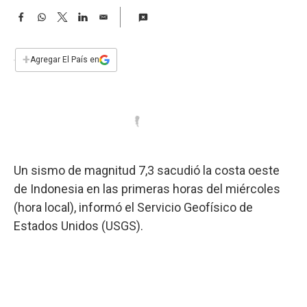
a
F
W
T
L
E
a
h
w
i
m
c
a
i
n
a
e
t
t
k
i
+
Agregar El País en
b
s
t
e
l
o
A
e
d
o
p
r
I
k
p
n
Un sismo de magnitud 7,3 sacudió la costa oeste
de Indonesia en las primeras horas del miércoles
(hora local), informó el Servicio Geofísico de
Estados Unidos (USGS).