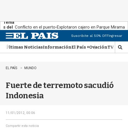
Tema
s del
Conflicto en el puerto
Explotaron cajero en Parque Miramar
día:
Suscribite al 50% OFF
Ingresar
M
e
Últimas Noticias
Información
El País +
Ovación
TV Show
n
M
u
o
s
t
EL PAÍS
MUNDO
r
a
Fuerte de terremoto sacudió
r
b
Indonesia
�
s
q
u
11/01/2012, 00:06
e
d
Compartir esta noticia