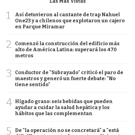
Las Más Vistas
1
Así detuvieron al cantante de trap Nahuel
One23 y a chilenos que explotaron un cajero
en Parque Miramar
2
Comenzó la construcción del edificio más
alto de América Latina: superará los 470
metros
3
Conductor de "Subrayado" criticó el paro de
maestros y generó un fuerte debate: "No
tiene sentido"
4
Hígado graso: seis bebidas que pueden
ayudar a cuidar la salud hepática y los
hábitos que las complementan
5
De "la operación no se concretará" a "está