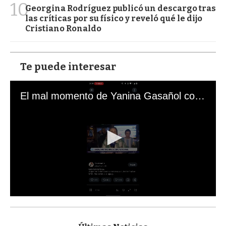
10
Georgina Rodríguez publicó un descargo tras
las críticas por su físico y reveló qué le dijo
Cristiano Ronaldo
Te puede interesar
El mal momento de Yanina Gasañol con un hincha argentino en "Subrayado"
0
s
e
c