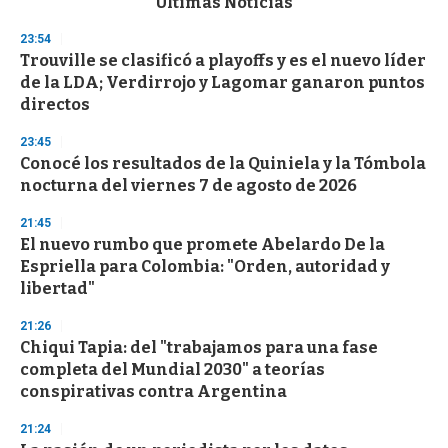
Últimas Noticias
o
n
23:54
d
Trouville se clasificó a playoffs y es el nuevo líder
s
o
de la LDA; Verdirrojo y Lagomar ganaron puntos
f
directos
3
3
s
23:45
e
Conocé los resultados de la Quiniela y la Tómbola
c
nocturna del viernes 7 de agosto de 2026
o
n
d
21:45
s
El nuevo rumbo que promete Abelardo De la
Espriella para Colombia: "Orden, autoridad y
libertad"
21:26
Chiqui Tapia: del "trabajamos para una fase
completa del Mundial 2030" a teorías
conspirativas contra Argentina
21:24