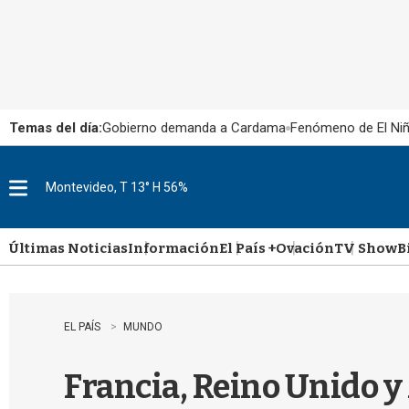
Temas del día:
Gobierno demanda a Cardama
Fenómeno de El Ni
Montevideo, T 13° H 56%
M
e
n
u
Últimas Noticias
Información
El País +
Ovación
TV Show
B
EL PAÍS
MUNDO
Francia, Reino Unido 