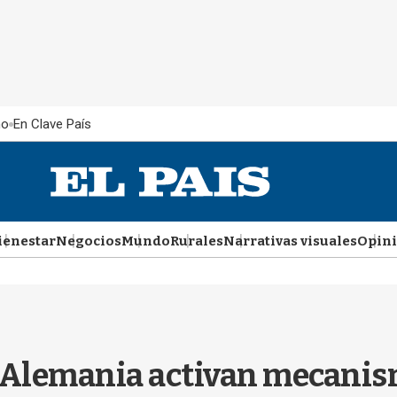
ño
En Clave País
ienestar
Negocios
Mundo
Rurales
Narrativas visuales
Opin
y Alemania activan mecani