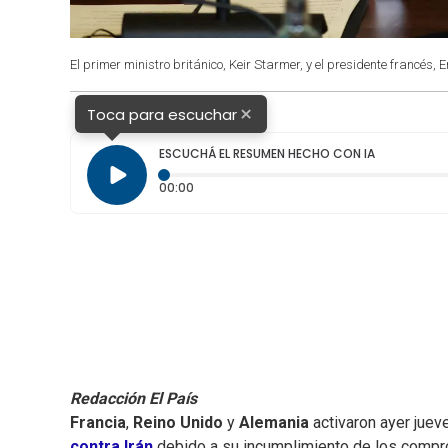
El primer ministro británico, Keir Starmer, y el presidente francé
×
Toca para escuchar
ESCUCHÁ EL RESUMEN HECHO CON IA
Tiempo transcurrido: 0 segundos
00:00
Redacción El País
Francia
,
Reino Unido
y
Alemania
activaron ayer jue
contra Irán
debido a su incumplimiento de los comp