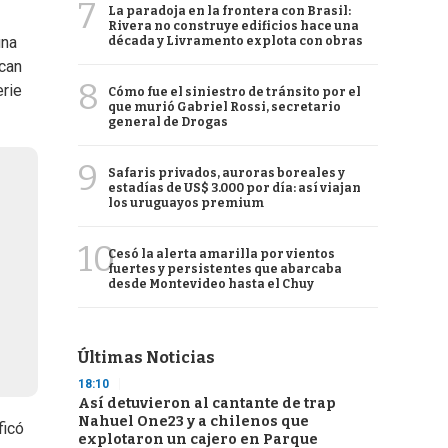
7
La paradoja en la frontera con Brasil:
Rivera no construye edificios hace una
una
década y Livramento explota con obras
ocan
8
erie
Cómo fue el siniestro de tránsito por el
que murió Gabriel Rossi, secretario
general de Drogas
9
Safaris privados, auroras boreales y
estadías de US$ 3.000 por día: así viajan
los uruguayos premium
10
Cesó la alerta amarilla por vientos
fuertes y persistentes que abarcaba
desde Montevideo hasta el Chuy
Últimas Noticias
18:10
Así detuvieron al cantante de trap
Nahuel One23 y a chilenos que
ficó
explotaron un cajero en Parque