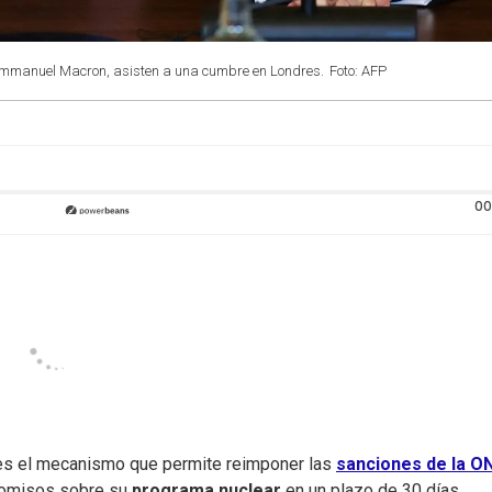
s, Emmanuel Macron, asisten a una cumbre en Londres.
Foto: AFP
00
ves el mecanismo que permite reimponer las
sanciones de la O
romisos sobre su
programa nuclear
en un plazo de 30 días.