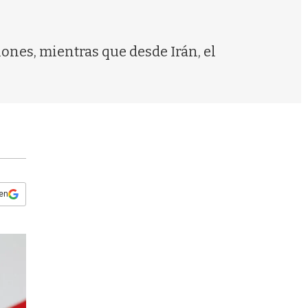
s
q
u
e
iones, mientras que desde Irán, el
d
a
 en