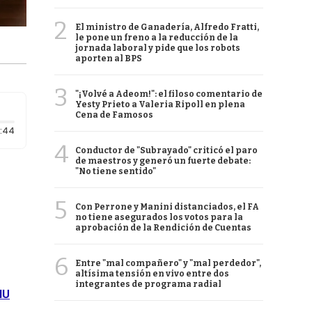
2
El ministro de Ganadería, Alfredo Fratti,
le pone un freno a la reducción de la
jornada laboral y pide que los robots
aporten al BPS
3
"¡Volvé a Adeom!": el filoso comentario de
Yesty Prieto a Valeria Ripoll en plena
Cena de Famosos
Duración: 44 segundos
:44
4
Conductor de "Subrayado" criticó el paro
de maestros y generó un fuerte debate:
"No tiene sentido"
5
Con Perrone y Manini distanciados, el FA
no tiene asegurados los votos para la
aprobación de la Rendición de Cuentas
6
Entre "mal compañero" y "mal perdedor",
altísima tensión en vivo entre dos
integrantes de programa radial
NU