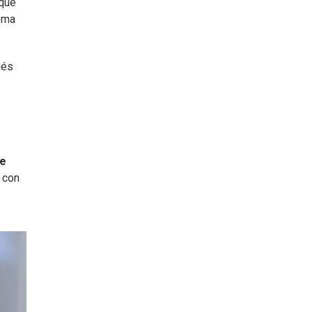
 que
lema
ués
de
 con