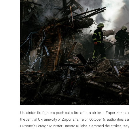
Ukrainian firefighters push out a fire after a strike in Zaporizhzhi
the central Ukraine city of Zaporizhzhia on October 6, authorities sai
Ukraine's Foreign Minister Dmytro Kuleba slammed the strikes, sayin