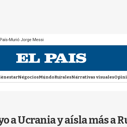
País
Murió Jorge Messi
ienestar
Negocios
Mundo
Rurales
Narrativas visuales
Opin
o a Ucrania y aísla más a R