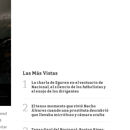
Las Más Vistas
1
La charla de Eguren en el vestuario de
Nacional, el silencio de los futbolistas y
el enojo de los dirigentes
2
El tenso momento que vivió Nacho
Álvarez cuando una prostituta descubrió
tered
que llevaba micrófono y cámara oculta
d.
mitar
Tenso final del Nacional-Boston River: