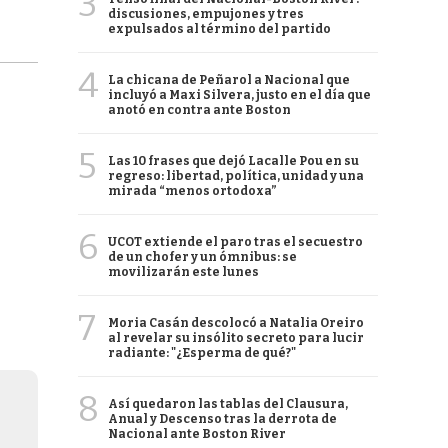
3
discusiones, empujones y tres
expulsados al término del partido
4
La chicana de Peñarol a Nacional que
incluyó a Maxi Silvera, justo en el día que
anotó en contra ante Boston
5
Las 10 frases que dejó Lacalle Pou en su
regreso: libertad, política, unidad y una
mirada “menos ortodoxa”
6
UCOT extiende el paro tras el secuestro
de un chofer y un ómnibus: se
movilizarán este lunes
7
Moria Casán descolocó a Natalia Oreiro
al revelar su insólito secreto para lucir
radiante: "¿Esperma de qué?"
8
Así quedaron las tablas del Clausura,
Anual y Descenso tras la derrota de
Nacional ante Boston River