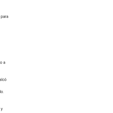
 para
o a
alcó
do.
 y