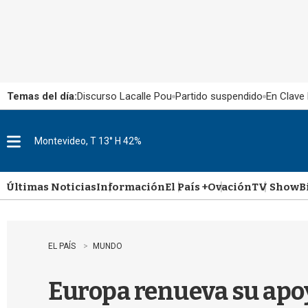
Temas del día:
Discurso Lacalle Pou
Partido suspendido
En Clave 
Montevideo, T 13° H 42%
M
e
n
u
Últimas Noticias
Información
El País +
Ovación
TV Show
B
EL PAÍS
MUNDO
Europa renueva su apoy