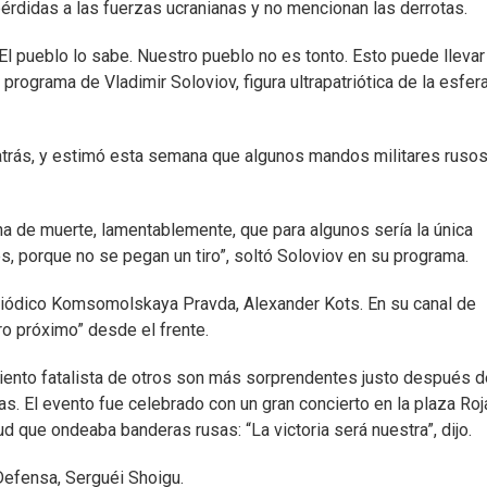
érdidas a las fuerzas ucranianas y no mencionan las derrotas.
l pueblo lo sabe. Nuestro pueblo no es tonto. Esto puede llevar
 programa de Vladimir Soloviov, figura ultrapatriótica de la esfer
atrás, y estimó esta semana que algunos mandos militares ruso
 de muerte, lamentablemente, que para algunos sería la única
es, porque no se pegan un tiro”, soltó Soloviov en su programa.
periódico Komsomolskaya Pravda, Alexander Kots. En su canal de
ro próximo” desde el frente.
imiento fatalista de otros son más sorprendentes justo después 
as. El evento fue celebrado con un gran concierto en la plaza Roj
ud que ondeaba banderas rusas: “La victoria será nuestra”, dijo.
 Defensa, Serguéi Shoigu.