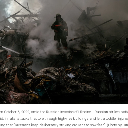
a on October 6, 2022, amid the Russian invasion of Ukraine. - Russian strikes bat
d, in fatal attacks that tore through high-rise buildings and left a toddler injure
g that "Russians keep deliberately striking civilians to sow fear". (Photo by Di