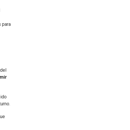
l
s para
 del
mir
sido
turno.
que