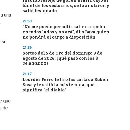
Insólito festejo de gol en Brasil: cayó al
túnel de los vestuarios, se lo anularon y
salió lesionado
 a una
21:53
a
"No me puedo permitir salir campeón
en todos lados y no acá", dijo Bava quien
no pondrá el cargo a disposición
s se
21:39
Sorteo del 5 de Oro del domingo 9 de
agosto de 2026: ¿qué pasó con los $
24.600.000?
21:17
Lourdes Ferro le tiró las cartas a Ruben
Sosa y le salió la más temida: qué
significa "el diablo"
de que
a de