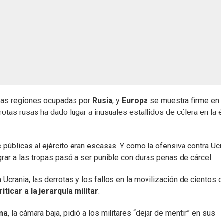
las regiones ocupadas por
Rusia
, y
Europa
se muestra firme en
otas rusas ha dado lugar a inusuales estallidos de cólera en la é
 públicas al ejército eran escasas. Y como la ofensiva contra Uc
rar a las tropas pasó a ser punible con duras penas de cárcel.
a Ucrania, las derrotas y los fallos en la movilización de cientos 
riticar a la jerarquía militar
.
ma
, la cámara baja, pidió a los militares “dejar de mentir” en sus