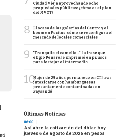
7
Ciudad Vieja aprovechando ocho
propiedades públicas: ¿cómo es el plan
del MVOT?
8
El ocaso de las galerías del Centro y el
boom en Pocitos: cómo se reconfigura el
mercado de locales comerciales
9
"Tranquilo el camello...": la frase que
eligió Peñarol e imprimió en pilusos
para festejar el Intermedio
10
Mujer de 29 años permanece en CTI tras
intoxicarse con hamburguesas
presuntamente contaminadas en
Paysandú
l
Últimas Noticias
06:00
Así abre la cotización del dólar hoy
jueves 6 de agosto de 2026 en pesos
uró