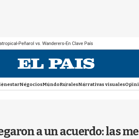
atropical
Peñarol vs. Wanderers
En Clave País
ienestar
Negocios
Mundo
Rurales
Narrativas visuales
Opin
garon a un acuerdo: las med