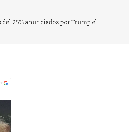
s
q
u
e
es del 25% anunciados por Trump el
d
a
 en