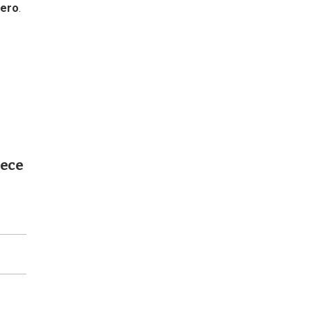
ero
.
rece