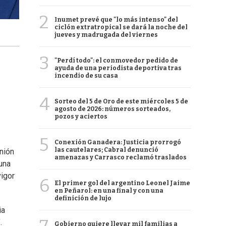
2
Inumet prevé que "lo más intenso" del
ciclón extratropical se dará la noche del
jueves y madrugada del viernes
3
"Perdí todo": el conmovedor pedido de
ayuda de una periodista deportiva tras
incendio de su casa
4
Sorteo del 5 de Oro de este miércoles 5 de
agosto de 2026: números sorteados,
pozos y aciertos
5
Conexión Ganadera: Justicia prorrogó
las cautelares; Cabral denunció
nión
amenazas y Carrasco reclamó traslados
una
vigor
6
El primer gol del argentino Leonel Jaime
en Peñarol: en una final y con una
definición de lujo
ia
.
Gobierno quiere llevar mil familias a