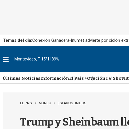
Temas del día:
Conexión Ganadera
Inumet advierte por ciclón extr
Montevideo, T 15° H 89%
M
e
n
u
Últimas Noticias
Información
El País +
Ovación
TV Show
B
EL PAÍS
MUNDO
ESTADOS UNIDOS
Trump y Sheinbaum lle