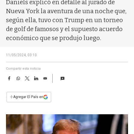
a
Daniels explicó en detalle al jurado de
Nueva York la aventura de una noche que,
según ella, tuvo con Trump en un torneo
de golf de famosos y el supuesto acuerdo
económico que se produjo luego.
11/05/2024, 03:10
Compartir esta noticia
F
W
T
L
E
a
h
w
i
m
c
a
i
n
a
e
t
t
k
i
+
Agregar El País en
b
s
t
e
l
o
A
e
d
o
p
r
I
k
p
n