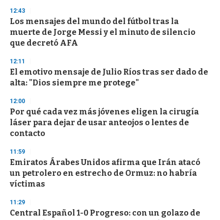
3
s
12:43
e
Los mensajes del mundo del fútbol tras la
c
muerte de Jorge Messi y el minuto de silencio
o
n
que decretó AFA
d
s
12:11
El emotivo mensaje de Julio Ríos tras ser dado de
alta: "Dios siempre me protege"
12:00
Por qué cada vez más jóvenes eligen la cirugía
láser para dejar de usar anteojos o lentes de
contacto
11:59
Emiratos Árabes Unidos afirma que Irán atacó
un petrolero en estrecho de Ormuz: no habría
víctimas
11:29
Central Español 1-0 Progreso: con un golazo de