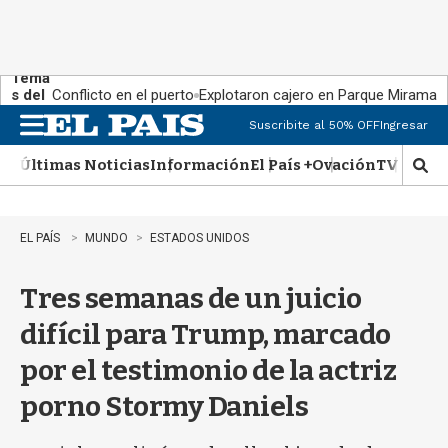
Tema
s del
Conflicto en el puerto
Explotaron cajero en Parque Miramar
día:
Suscribite al 50% OFF
Ingresar
M
e
Últimas Noticias
Información
El País +
Ovación
TV Show
n
M
u
o
s
t
EL PAÍS
MUNDO
ESTADOS UNIDOS
r
a
Tres semanas de un juicio
r
b
difícil para Trump, marcado
�
s
por el testimonio de la actriz
q
u
porno Stormy Daniels
e
d