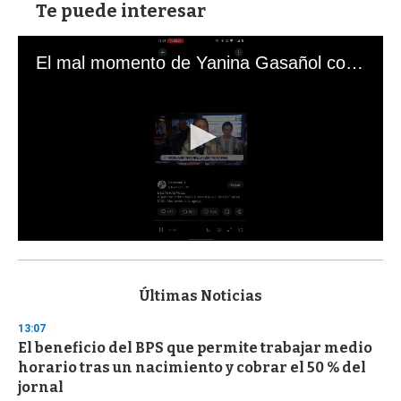
Te puede interesar
El mal momento de Yanina Gasañol con un hincha argentino en "Subrayado"
0
s
e
c
Últimas Noticias
o
n
13:07
d
El beneficio del BPS que permite trabajar medio
s
o
horario tras un nacimiento y cobrar el 50 % del
f
jornal
3