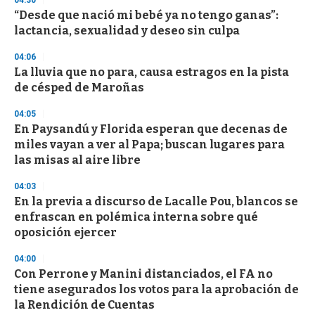
04:30
d
“Desde que nació mi bebé ya no tengo ganas”:
s
o
lactancia, sexualidad y deseo sin culpa
f
3
04:06
3
s
La lluvia que no para, causa estragos en la pista
e
de césped de Maroñas
c
o
04:05
n
d
En Paysandú y Florida esperan que decenas de
s
miles vayan a ver al Papa; buscan lugares para
las misas al aire libre
04:03
En la previa a discurso de Lacalle Pou, blancos se
enfrascan en polémica interna sobre qué
oposición ejercer
04:00
Con Perrone y Manini distanciados, el FA no
tiene asegurados los votos para la aprobación de
la Rendición de Cuentas