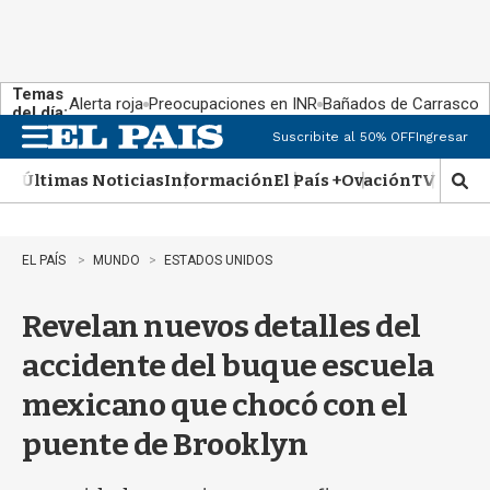
Temas
Alerta roja
Preocupaciones en INR
Bañados de Carrasco
del día:
Suscribite al 50% OFF
Ingresar
M
e
Últimas Noticias
Información
El País +
Ovación
TV Show
n
M
u
o
s
t
EL PAÍS
MUNDO
ESTADOS UNIDOS
r
a
Revelan nuevos detalles del
r
b
accidente del buque escuela
�
s
mexicano que chocó con el
q
u
puente de Brooklyn
e
d