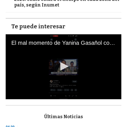
país, según Inumet
Te puede interesar
El mal momento de Yanina Gasañol con un hincha argentino en "Subrayado"
0
s
e
c
Últimas Noticias
o
n