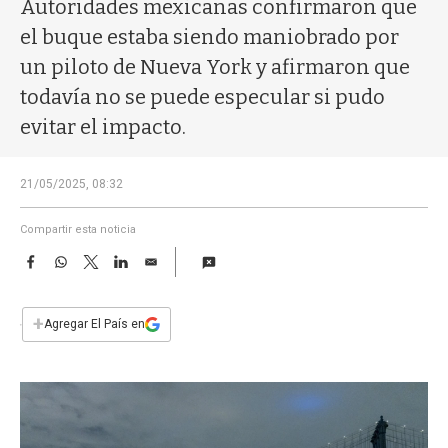
a
Autoridades mexicanas confirmaron que
el buque estaba siendo maniobrado por
un piloto de Nueva York y afirmaron que
todavía no se puede especular si pudo
evitar el impacto.
21/05/2025, 08:32
Compartir esta noticia
F
W
T
L
E
a
h
w
i
m
c
a
i
n
a
e
t
t
k
i
+
Agregar El País en
b
s
t
e
l
o
A
e
d
o
p
r
I
k
p
n