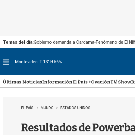
Temas del día:
Gobierno demanda a Cardama
Fenómeno de El Ni
Montevideo, T 13° H 56%
M
e
n
u
Últimas Noticias
Información
El País +
Ovación
TV Show
B
EL PAÍS
MUNDO
ESTADOS UNIDOS
Resultados de Powerbal