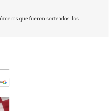
s
q
u
e
 números que fueron sorteados, los
d
a
 en