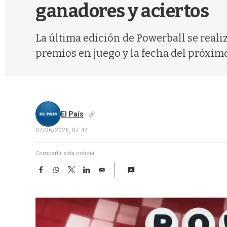
ganadores y aciertos
La última edición de Powerball se reali
premios en juego y la fecha del próximo
El País
02/06/2026, 07:44
Compartir esta noticia
F
W
T
L
E
a
h
w
i
m
c
a
i
n
a
e
t
t
k
i
b
s
t
e
l
o
A
e
d