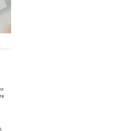
os
ra
,