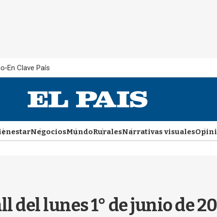
ño
En Clave País
ienestar
Negocios
Mundo
Rurales
Narrativas visuales
Opin
l del lunes 1° de junio de 