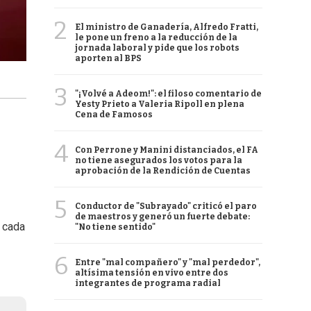
2
El ministro de Ganadería, Alfredo Fratti,
le pone un freno a la reducción de la
jornada laboral y pide que los robots
aporten al BPS
3
"¡Volvé a Adeom!": el filoso comentario de
Yesty Prieto a Valeria Ripoll en plena
Cena de Famosos
4
Con Perrone y Manini distanciados, el FA
no tiene asegurados los votos para la
aprobación de la Rendición de Cuentas
5
Conductor de "Subrayado" criticó el paro
de maestros y generó un fuerte debate:
 cada
"No tiene sentido"
6
Entre "mal compañero" y "mal perdedor",
altísima tensión en vivo entre dos
integrantes de programa radial