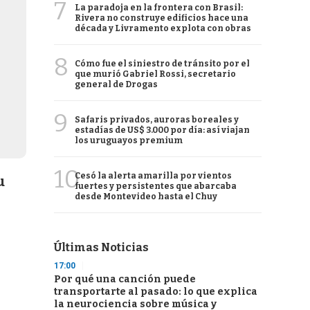
7
La paradoja en la frontera con Brasil:
Rivera no construye edificios hace una
década y Livramento explota con obras
8
Cómo fue el siniestro de tránsito por el
que murió Gabriel Rossi, secretario
general de Drogas
9
Safaris privados, auroras boreales y
estadías de US$ 3.000 por día: así viajan
los uruguayos premium
10
Cesó la alerta amarilla por vientos
u
fuertes y persistentes que abarcaba
desde Montevideo hasta el Chuy
Últimas Noticias
17:00
Por qué una canción puede
transportarte al pasado: lo que explica
la neurociencia sobre música y