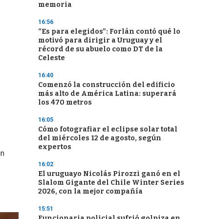
memoria
16:56
“Es para elegidos”: Forlán contó qué lo
motivó para dirigir a Uruguay y el
récord de su abuelo como DT de la
Celeste
16:40
Comenzó la construcción del edificio
más alto de América Latina: superará
los 470 metros
16:05
Cómo fotografiar el eclipse solar total
del miércoles 12 de agosto, según
expertos
un
16:02
El uruguayo Nicolás Pirozzi ganó en el
Slalom Gigante del Chile Winter Series
2026, con la mejor compañía
15:51
Funcionaria policial sufrió golpiza en