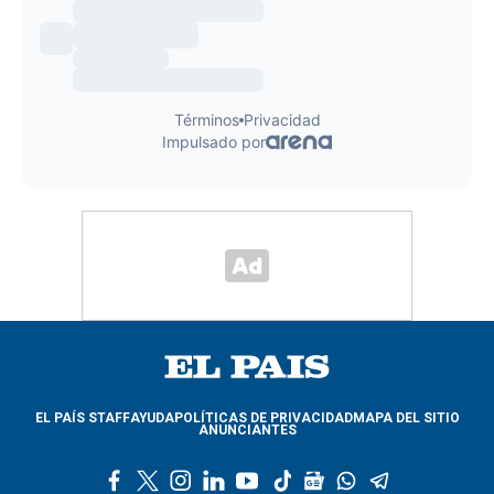
EL PAÍS STAFF
AYUDA
POLÍTICAS DE PRIVACIDAD
MAPA DEL SITIO
ANUNCIANTES
f
t
i
l
y
t
g
w
t