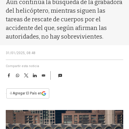
a
Aún continúa la búsqueda de la grabadora
del helicóptero, mientras siguen las
tareas de rescate de cuerpos por el
accidente del que, según afirman las
autoridades, no hay sobrevivientes.
31/01/2025, 08:48
Compartir esta noticia
F
W
T
L
E
a
h
w
i
m
c
a
i
n
a
e
t
t
k
i
+
Agregar El País en
b
s
t
e
l
o
A
e
d
o
p
r
I
k
p
n