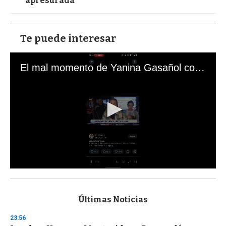
apresurada"
Te puede interesar
El mal momento de Yanina Gasañol con un hincha argentino en "Subrayado"
0
s
e
c
Últimas Noticias
o
n
23:56
d