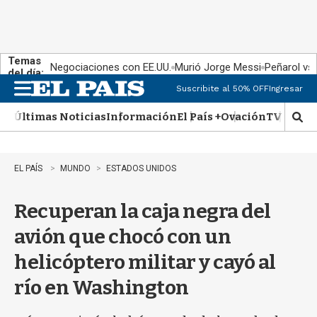
Temas
Negociaciones con EE.UU.
Murió Jorge Messi
Peñarol vs
del día:
Suscribite al 50% OFF
Ingresar
M
e
Últimas Noticias
Información
El País +
Ovación
TV Show
n
M
u
o
s
t
EL PAÍS
MUNDO
ESTADOS UNIDOS
r
a
Recuperan la caja negra del
r
b
avión que chocó con un
�
s
helicóptero militar y cayó al
q
u
río en Washington
e
d