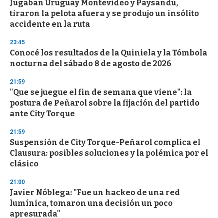
Jugaban Uruguay Montevideo y Paysandú,
s
o
tiraron la pelota afuera y se produjo un insólito
f
accidente en la ruta
3
3
s
23:45
e
Conocé los resultados de la Quiniela y la Tómbola
c
nocturna del sábado 8 de agosto de 2026
o
n
d
21:59
s
"Que se juegue el fin de semana que viene": la
postura de Peñarol sobre la fijación del partido
ante City Torque
21:59
Suspensión de City Torque-Peñarol complica el
Clausura: posibles soluciones y la polémica por el
clásico
21:00
Javier Nóblega: "Fue un hackeo de una red
lumínica, tomaron una decisión un poco
apresurada"