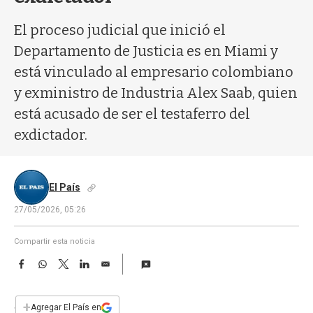
a
El proceso judicial que inició el
Departamento de Justicia es en Miami y
está vinculado al empresario colombiano
y exministro de Industria Alex Saab, quien
está acusado de ser el testaferro del
exdictador.
El País
27/05/2026, 05:26
Compartir esta noticia
F
W
T
L
E
a
h
w
i
m
c
a
i
n
a
e
t
t
k
i
+
Agregar El País en