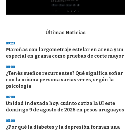
0
s
e
c
Últimas Noticias
o
n
09:23
d
Maroñas con largometraje estelar en arena y un
s
o
especial en grama como pruebas de corte mayor
f
3
08:00
3
s
¿Tenés sueños recurrentes? Qué significa soñar
e
con la misma persona varias veces, según la
c
psicología
o
n
d
06:00
s
Unidad Indexada hoy: cuánto cotiza la UI este
domingo 9 de agosto de 2026 en pesos uruguayos
05:00
¿Por qué la diabetes y la depresión forman una