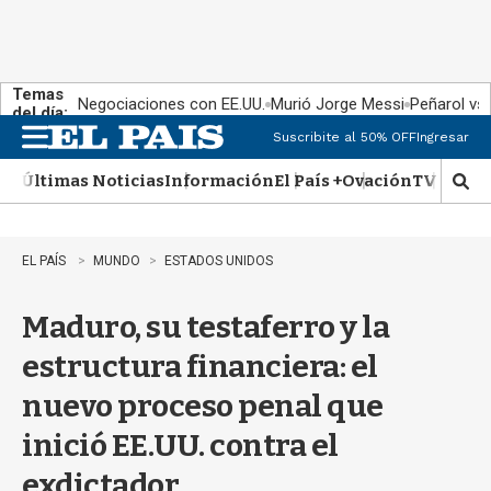
Temas
Negociaciones con EE.UU.
Murió Jorge Messi
Peñarol vs
del día:
Suscribite al 50% OFF
Ingresar
M
e
Últimas Noticias
Información
El País +
Ovación
TV Show
n
M
u
o
s
t
EL PAÍS
MUNDO
ESTADOS UNIDOS
r
a
Maduro, su testaferro y la
r
b
estructura financiera: el
�
s
nuevo proceso penal que
q
u
inició EE.UU. contra el
e
d
exdictador