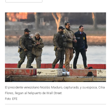
b
s
t
e
l
o
A
e
d
o
p
r
I
k
p
n
El presidente venezolano Nicolás Maduro, capturado, y su esposa, Cilia
Flores, llegan al helipuerto de Wall Street.
Foto: EFE