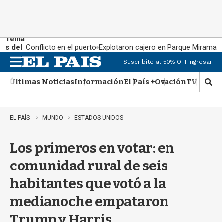
Tema
s del
Conflicto en el puerto
Explotaron cajero en Parque Miramar
día:
Suscribite al 50% OFF
Ingresar
M
e
Últimas Noticias
Información
El País +
Ovación
TV Show
n
M
u
o
s
t
EL PAÍS
MUNDO
ESTADOS UNIDOS
r
a
Los primeros en votar: en
r
b
comunidad rural de seis
�
s
habitantes que votó a la
q
u
medianoche empataron
e
d
Trump y Harris