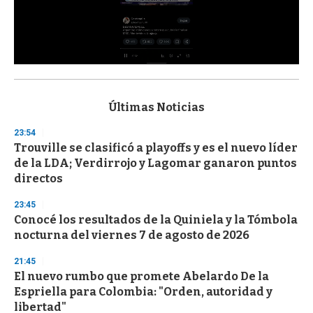
0
s
e
c
Últimas Noticias
o
n
23:54
d
Trouville se clasificó a playoffs y es el nuevo líder
s
o
de la LDA; Verdirrojo y Lagomar ganaron puntos
f
directos
3
3
s
23:45
e
Conocé los resultados de la Quiniela y la Tómbola
c
nocturna del viernes 7 de agosto de 2026
o
n
d
21:45
s
El nuevo rumbo que promete Abelardo De la
Espriella para Colombia: "Orden, autoridad y
libertad"