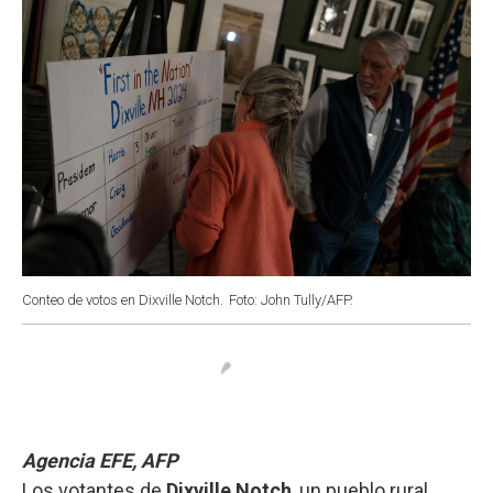
Conteo de votos en Dixville Notch.
Foto: John Tully/AFP.
Agencia EFE, AFP
Los votantes de
Dixville Notch
, un pueblo rural