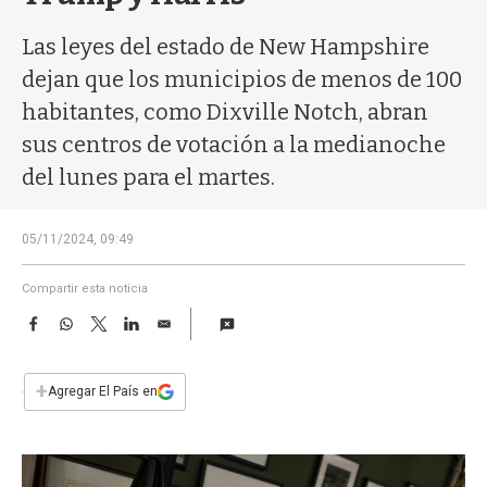
a
Las leyes del estado de New Hampshire
dejan que los municipios de menos de 100
habitantes, como Dixville Notch, abran
sus centros de votación a la medianoche
del lunes para el martes.
05/11/2024, 09:49
Compartir esta noticia
F
W
T
L
E
a
h
w
i
m
c
a
i
n
a
e
t
t
k
i
+
Agregar El País en
b
s
t
e
l
o
A
e
d
o
p
r
I
k
p
n