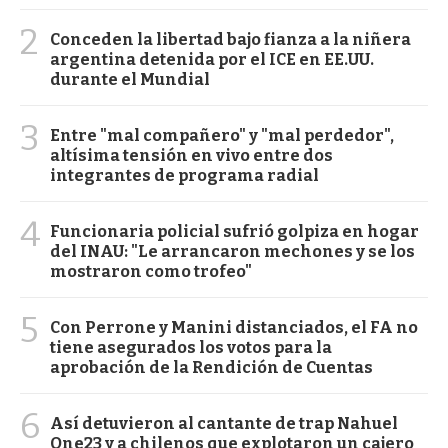
2
Conceden la libertad bajo fianza a la niñera
argentina detenida por el ICE en EE.UU.
durante el Mundial
3
Entre "mal compañero" y "mal perdedor",
altísima tensión en vivo entre dos
integrantes de programa radial
4
Funcionaria policial sufrió golpiza en hogar
del INAU: "Le arrancaron mechones y se los
mostraron como trofeo"
5
Con Perrone y Manini distanciados, el FA no
tiene asegurados los votos para la
aprobación de la Rendición de Cuentas
6
Así detuvieron al cantante de trap Nahuel
One23 y a chilenos que explotaron un cajero