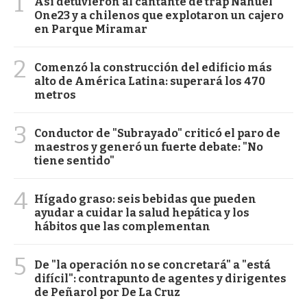
1
Así detuvieron al cantante de trap Nahuel
One23 y a chilenos que explotaron un cajero
en Parque Miramar
2
Comenzó la construcción del edificio más
alto de América Latina: superará los 470
metros
3
Conductor de "Subrayado" criticó el paro de
maestros y generó un fuerte debate: "No
tiene sentido"
4
Hígado graso: seis bebidas que pueden
ayudar a cuidar la salud hepática y los
hábitos que las complementan
5
De "la operación no se concretará" a "está
difícil": contrapunto de agentes y dirigentes
de Peñarol por De La Cruz