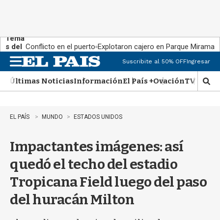
Tema
s del
Conflicto en el puerto
Explotaron cajero en Parque Miramar
día:
Suscribite al 50% OFF
Ingresar
M
e
Últimas Noticias
Información
El País +
Ovación
TV Show
n
M
u
o
s
t
EL PAÍS
MUNDO
ESTADOS UNIDOS
r
a
Impactantes imágenes: así
r
b
quedó el techo del estadio
�
s
Tropicana Field luego del paso
q
u
del huracán Milton
e
d