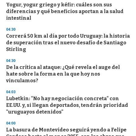
Yogur, yogur griego y kéfir: cuáles son sus
s
o
diferencias y qué beneficios aportan a la salud
f
intestinal
3
3
s
04:30
e
Correrá 50 km al día por todo Uruguay: la historia
c
de superación tras el nuevo desafío de Santiago
o
n
Stirling
d
s
04:30
De la crítica al ataque: ¿Qué revela el auge del
hate sobre la forma en la que hoy nos
vinculamos?
04:03
Lubetkin: "No hay negociación concreta" con
EE.UU. y, si llegan deportados, tendrán prioridad
"uruguayos detenidos"
04:00
La basura de Montevideo seguirá yendo a Felipe