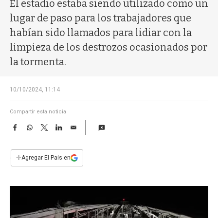
a
El estadio estaba siendo utilizado como un
lugar de paso para los trabajadores que
habían sido llamados para lidiar con la
limpieza de los destrozos ocasionados por
la tormenta.
10/10/2024, 11:14
Compartir esta noticia
F
W
T
L
E
a
h
w
i
m
c
a
i
n
a
e
t
t
k
i
+
Agregar El País en
b
s
t
e
l
o
A
e
d
o
p
r
I
k
p
n