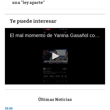
una "ley aparte"
Te puede interesar
El mal momento de Yanina Gasañol con un hincha argentino en "Subrayado"
0
s
e
c
Últimas Noticias
o
n
05:00
d