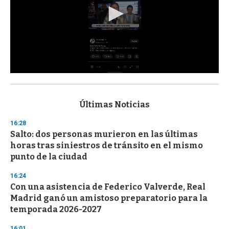
0
s
e
c
Últimas Noticias
o
n
16:28
d
Salto: dos personas murieron en las últimas
s
o
horas tras siniestros de tránsito en el mismo
f
punto de la ciudad
3
3
s
16:24
e
Con una asistencia de Federico Valverde, Real
c
Madrid ganó un amistoso preparatorio para la
o
n
temporada 2026-2027
d
s
16:01