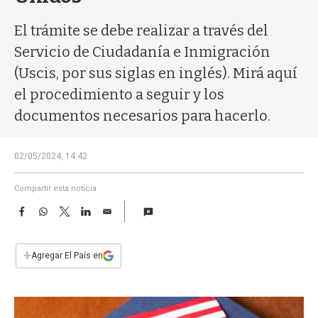
a
El trámite se debe realizar a través del
Servicio de Ciudadanía e Inmigración
(Uscis, por sus siglas en inglés). Mirá aquí
el procedimiento a seguir y los
documentos necesarios para hacerlo.
02/05/2024, 14:42
Compartir esta noticia
F
W
T
L
E
a
h
w
i
m
c
a
i
n
a
e
t
t
k
i
+
Agregar El País en
b
s
t
e
l
o
A
e
d
o
p
r
I
k
p
n