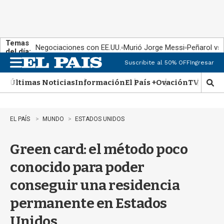
Temas
Negociaciones con EE.UU.
Murió Jorge Messi
Peñarol vs
del día:
Suscribite al 50% OFF
Ingresar
M
e
Últimas Noticias
Información
El País +
Ovación
TV Show
n
M
u
o
s
t
EL PAÍS
MUNDO
ESTADOS UNIDOS
r
a
Green card: el método poco
r
b
conocido para poder
�
s
conseguir una residencia
q
u
permanente en Estados
e
d
Unidos