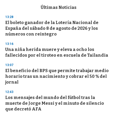
e
c
Últimas Noticias
o
n
13:28
d
El boleto ganador de la Lotería Nacional de
s
o
España del sábado 8 de agosto de 2026 y los
f
números con reintegro
3
3
s
13:16
e
Una niña herida muere y eleva a ocho los
c
fallecidos por el tiroteo en escuela de Tailandia
o
n
d
13:07
s
El beneficio del BPS que permite trabajar medio
horario tras un nacimiento y cobrar el 50 % del
jornal
12:43
Los mensajes del mundo del fútbol tras la
muerte de Jorge Messi y el minuto de silencio
que decretó AFA