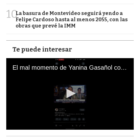
10
La basura de Montevideo seguirá yendo a
Felipe Cardoso hasta al menos 2055, con las
obras que prevé la IMM
Te puede interesar
El mal momento de Yanina Gasañol con un hincha argentino en "Subrayado"
0
s