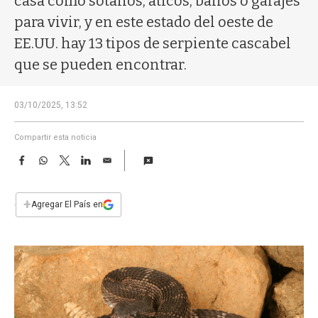
casa como sótanos, áticos, baños o garajes
a
para vivir, y en este estado del oeste de
EE.UU. hay 13 tipos de serpiente cascabel
que se pueden encontrar.
03/10/2025, 13:52
Compartir esta noticia
F
W
T
L
E
a
h
w
i
m
c
a
i
n
a
e
t
t
k
i
+
Agregar El País en
b
s
t
e
l
o
A
e
d
o
p
r
I
k
p
n