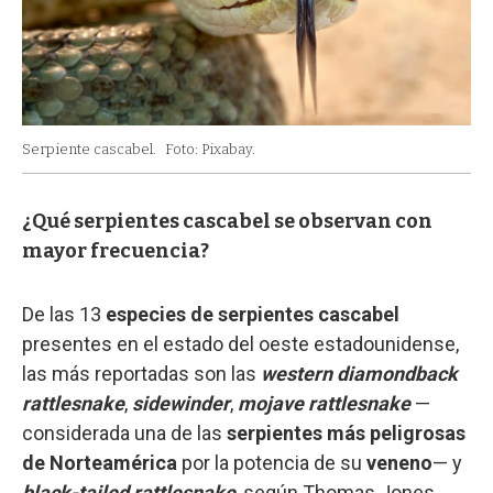
Serpiente cascabel.
Foto: Pixabay.
¿Qué serpientes cascabel se observan con
mayor frecuencia?
De las 13
especies de serpientes cascabel
presentes en el estado del oeste estadounidense,
las más reportadas son las
western diamondback
rattlesnake
,
sidewinder
,
mojave rattlesnake
—
considerada una de las
serpientes más peligrosas
de Norteamérica
por la potencia de su
veneno
— y
black-tailed rattlesnake
, según Thomas Jones,