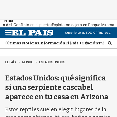
Tema
s del
Conflicto en el puerto
Explotaron cajero en Parque Miramar
día:
Suscribite al 50% OFF
Ingresar
M
e
Últimas Noticias
Información
El País +
Ovación
TV Show
n
M
u
o
s
t
EL PAÍS
MUNDO
ESTADOS UNIDOS
r
a
Estados Unidos: qué significa
r
b
si una serpiente cascabel
�
s
aparece en tu casa en Arizona
q
u
e
Estos reptiles suelen elegir lugares de la
d