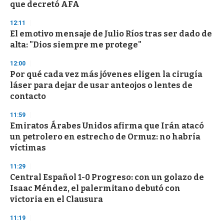
n
que decretó AFA
d
s
12:11
El emotivo mensaje de Julio Ríos tras ser dado de
alta: "Dios siempre me protege"
12:00
Por qué cada vez más jóvenes eligen la cirugía
láser para dejar de usar anteojos o lentes de
contacto
11:59
Emiratos Árabes Unidos afirma que Irán atacó
un petrolero en estrecho de Ormuz: no habría
víctimas
11:29
Central Español 1-0 Progreso: con un golazo de
Isaac Méndez, el palermitano debutó con
victoria en el Clausura
11:19