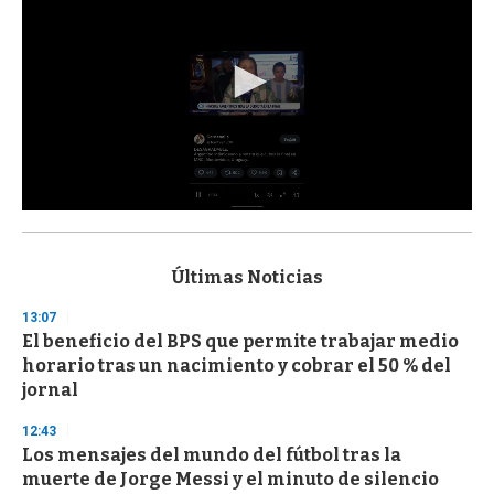
0
s
e
c
Últimas Noticias
o
n
13:07
d
El beneficio del BPS que permite trabajar medio
s
o
horario tras un nacimiento y cobrar el 50 % del
f
jornal
3
3
s
12:43
e
Los mensajes del mundo del fútbol tras la
c
muerte de Jorge Messi y el minuto de silencio
o