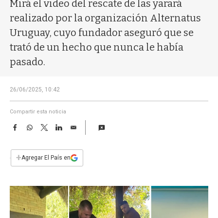
a
Mirá el video del rescate de las yarará
realizado por la organización Alternatus
Uruguay, cuyo fundador aseguró que se
trató de un hecho que nunca le había
pasado.
26/06/2025, 10:42
Compartir esta noticia
F
W
T
L
E
a
h
w
i
m
c
a
i
n
a
e
t
t
k
i
+
Agregar El País en
b
s
t
e
l
o
A
e
d
o
p
r
I
k
p
n