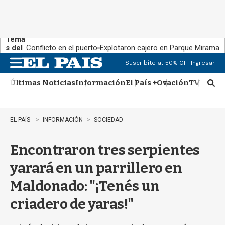
Tema
s del
Conflicto en el puerto
Explotaron cajero en Parque Miramar
día:
Suscribite al 50% OFF
Ingresar
M
e
Últimas Noticias
Información
El País +
Ovación
TV Show
n
M
u
o
s
t
EL PAÍS
INFORMACIÓN
SOCIEDAD
r
a
Encontraron tres serpientes
r
b
yarará en un parrillero en
�
s
Maldonado: "¡Tenés un
q
u
criadero de yaras!"
e
d