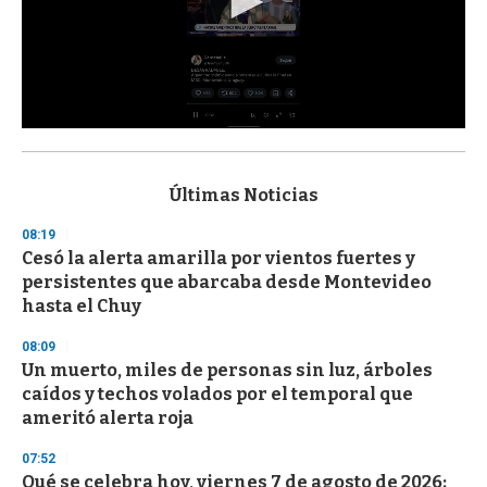
0
s
e
c
Últimas Noticias
o
n
08:19
d
Cesó la alerta amarilla por vientos fuertes y
s
o
persistentes que abarcaba desde Montevideo
f
hasta el Chuy
3
3
s
08:09
e
Un muerto, miles de personas sin luz, árboles
c
caídos y techos volados por el temporal que
o
n
ameritó alerta roja
d
s
07:52
Qué se celebra hoy, viernes 7 de agosto de 2026: