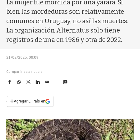
a
La mujer fue mordida por una yarará. Si
bien las mordeduras son relativamente
comunes en Uruguay, no así las muertes.
La organización Alternatus solo tiene
registros de una en 1986 y otra de 2022.
21/02/2025, 08:09
Compartir esta noticia
F
W
T
L
E
a
h
w
i
m
c
a
i
n
a
e
t
t
k
i
+
Agregar El País en
b
s
t
e
l
o
A
e
d
o
p
r
I
k
p
n