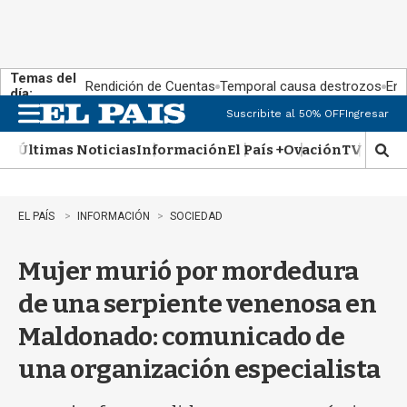
Temas del
Rendición de Cuentas
Temporal causa destrozos
En 
día:
Suscribite al 50% OFF
Ingresar
M
e
Últimas Noticias
Información
El País +
Ovación
TV Show
n
M
u
o
s
t
EL PAÍS
INFORMACIÓN
SOCIEDAD
r
a
Mujer murió por mordedura
r
b
de una serpiente venenosa en
�
s
Maldonado: comunicado de
q
u
una organización especialista
e
d