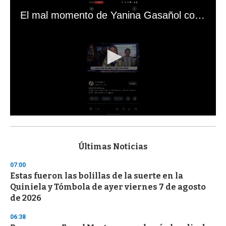
El mal momento de Yanina Gasañol con un hincha argentino en "Subrayado"
0
s
e
c
Últimas Noticias
o
n
07:00
d
Estas fueron las bolillas de la suerte en la
s
o
Quiniela y Tómbola de ayer viernes 7 de agosto
f
de 2026
3
3
s
06:38
e