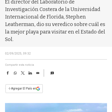
a
El director del Laboratorio de
Investigación Costera de la Universidad
Internacional de Florida, Stephen
Leatherman, dio su veredico sobre cuál es
la mejor playa para visitar en el Estado del
Sol.
02/09/2025, 09:32
Compartir esta noticia
F
W
T
L
E
a
h
w
i
m
c
a
i
n
a
e
t
t
k
i
+
Agregar El País en
b
s
t
e
l
o
A
e
d
o
p
r
I
k
p
n