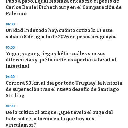
Paso a paso, Equal Mostaza encabezó el podio de
c
Carlos Daniel Etchechoury en el Comparación de
o
n
Palermo
d
s
06:00
Unidad Indexada hoy: cuánto cotiza la UI este
sábado 8 de agosto de 2026 en pesos uruguayos
05:00
Yogur, yogur griego y kéfir: cuáles son sus
diferencias y qué beneficios aportan a la salud
intestinal
04:30
Correrá 50 km al día por todo Uruguay: la historia
de superación tras el nuevo desafío de Santiago
Stirling
04:30
De la crítica al ataque: ¿Qué revela el auge del
hate sobre la forma en la que hoy nos
vinculamos?