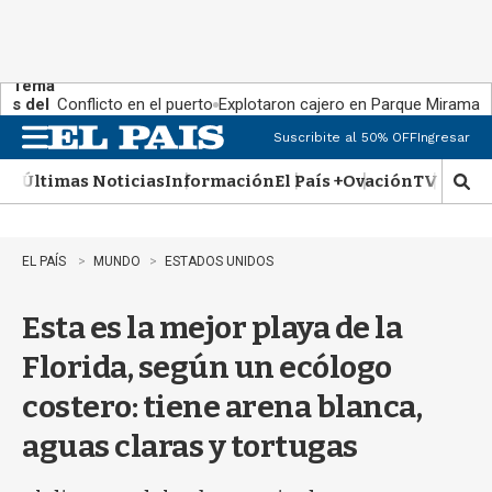
Tema
s del
Conflicto en el puerto
Explotaron cajero en Parque Miramar
día:
Suscribite al 50% OFF
Ingresar
M
e
Últimas Noticias
Información
El País +
Ovación
TV Show
n
M
u
o
s
t
EL PAÍS
MUNDO
ESTADOS UNIDOS
r
a
Esta es la mejor playa de la
r
b
Florida, según un ecólogo
�
s
costero: tiene arena blanca,
q
u
aguas claras y tortugas
e
d