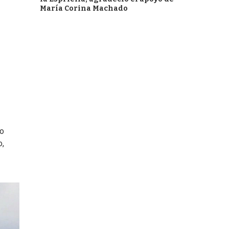
María Corina Machado
jo
o,