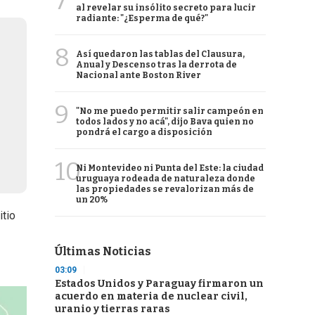
7
al revelar su insólito secreto para lucir
radiante: "¿Esperma de qué?"
8
Así quedaron las tablas del Clausura,
Anual y Descenso tras la derrota de
Nacional ante Boston River
9
"No me puedo permitir salir campeón en
todos lados y no acá", dijo Bava quien no
pondrá el cargo a disposición
10
Ni Montevideo ni Punta del Este: la ciudad
uruguaya rodeada de naturaleza donde
las propiedades se revalorizan más de
un 20%
itio
Últimas Noticias
03:09
Estados Unidos y Paraguay firmaron un
acuerdo en materia de nuclear civil,
uranio y tierras raras