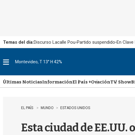
Temas del día:
Discurso Lacalle Pou
Partido suspendido
En Clave 
Montevideo, T 13° H 42%
M
e
n
u
Últimas Noticias
Información
El País +
Ovación
TV Show
B
EL PAÍS
MUNDO
ESTADOS UNIDOS
Esta ciudad de EE.UU. of