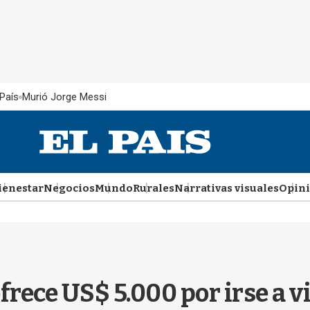
País
Murió Jorge Messi
ienestar
Negocios
Mundo
Rurales
Narrativas visuales
Opin
rece US$ 5.000 por irse a vi