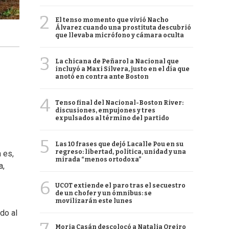
2
El tenso momento que vivió Nacho
Álvarez cuando una prostituta descubrió
que llevaba micrófono y cámara oculta
3
La chicana de Peñarol a Nacional que
incluyó a Maxi Silvera, justo en el día que
anotó en contra ante Boston
4
Tenso final del Nacional-Boston River:
discusiones, empujones y tres
expulsados al término del partido
5
Las 10 frases que dejó Lacalle Pou en su
regreso: libertad, política, unidad y una
 es,
mirada “menos ortodoxa”
a,
6
UCOT extiende el paro tras el secuestro
de un chofer y un ómnibus: se
movilizarán este lunes
rdo al
Moria Casán descolocó a Natalia Oreiro