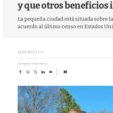
y que otros beneficios 
La pequeña ciudad está situada sobre la
acuerdo al último censo en Estados Unid
26/03/2024, 15:12
Compartir esta noticia
F
W
T
L
E
a
h
w
i
m
c
a
i
n
a
e
t
t
k
i
b
s
t
e
l
o
A
e
d
o
p
r
I
k
p
n