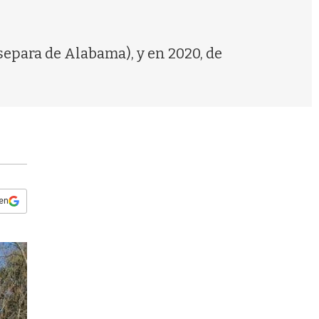
s
q
u
e
separa de Alabama), y en 2020, de
d
a
 en