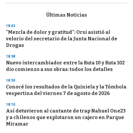
s
e
c
Últimas Noticias
o
n
18:43
d
"Mezcla de dolor y gratitud": Orsi asistió al
s
o
velorio del secretario de la Junta Nacional de
f
Drogas
3
3
s
18:38
e
Nuevo intercambiador entre la Ruta 10 y Ruta 102
c
dio comienzo a sus obras: todos los detalles
o
n
d
18:30
s
Conocé los resultados de la Quiniela y la Tómbola
vespertina del viernes 7 de agosto de 2026
18:10
Así detuvieron al cantante de trap Nahuel One23
y a chilenos que explotaron un cajero en Parque
Miramar