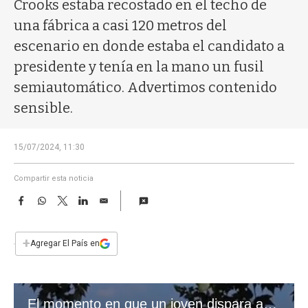
a
Crooks estaba recostado en el techo de
una fábrica a casi 120 metros del
escenario en donde estaba el candidato a
presidente y tenía en la mano un fusil
semiautomático. Advertimos contenido
sensible.
15/07/2024, 11:30
Compartir esta noticia
F
W
T
L
E
a
h
w
i
m
c
a
i
n
a
e
t
t
k
i
+
Agregar El País en
b
s
t
e
l
o
A
e
d
o
p
r
I
k
p
n