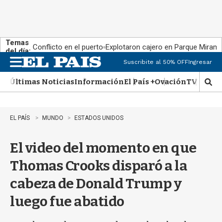
Temas
Conflicto en el puerto
Explotaron cajero en Parque Miram
del día:
Suscribite al 50% OFF
Ingresar
M
e
Últimas Noticias
Información
El País +
Ovación
TV Show
n
M
u
o
s
t
EL PAÍS
MUNDO
ESTADOS UNIDOS
r
a
El video del momento en que
r
b
Thomas Crooks disparó a la
�
s
cabeza de Donald Trump y
q
u
luego fue abatido
e
d