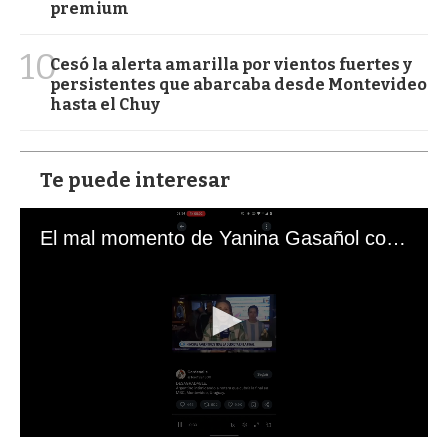
premium
10
Cesó la alerta amarilla por vientos fuertes y
persistentes que abarcaba desde Montevideo
hasta el Chuy
Te puede interesar
El mal momento de Yanina Gasañol con un hincha argentino en "Subrayado"
0