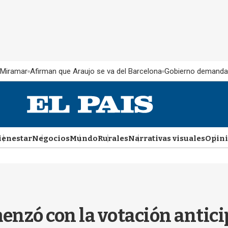
 Miramar
Afirman que Araujo se va del Barcelona
Gobierno demanda
ienestar
Negocios
Mundo
Rurales
Narrativas visuales
Opin
menzó con la votación antici