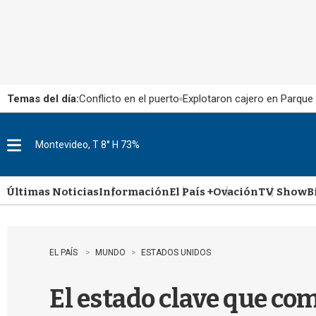
Temas del día:
Conflicto en el puerto
Explotaron cajero en Parque
Montevideo, T 8° H 73%
M
e
n
u
Últimas Noticias
Información
El País +
Ovación
TV Show
B
EL PAÍS
MUNDO
ESTADOS UNIDOS
El estado clave que co