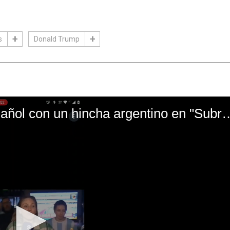
s
Donald Trump
El mal momento de Yanina Gasañol con un hin