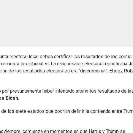
nta electoral local deben certificar los resultados de los comic
ecurrir a los tribunales. La responsable electoral republicana
Ju
ación de los resultados electorales era “discrecional”. El juez
Rob
 por presuntamente haber intentado alterar los resultados de la
oe Biden
.
 de los siete estados que podrían definir la contienda entre Tru
de noviembre, comienza en momentos en que Harris y Trump se