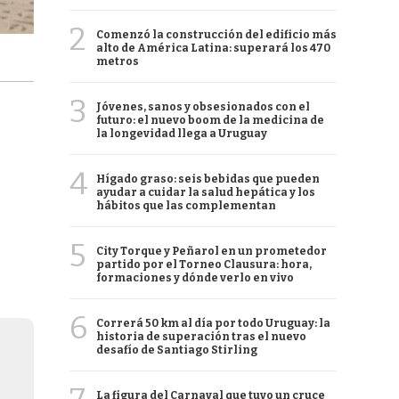
2
Comenzó la construcción del edificio más
alto de América Latina: superará los 470
metros
3
Jóvenes, sanos y obsesionados con el
futuro: el nuevo boom de la medicina de
la longevidad llega a Uruguay
4
Hígado graso: seis bebidas que pueden
ayudar a cuidar la salud hepática y los
hábitos que las complementan
5
City Torque y Peñarol en un prometedor
partido por el Torneo Clausura: hora,
formaciones y dónde verlo en vivo
6
Correrá 50 km al día por todo Uruguay: la
historia de superación tras el nuevo
desafío de Santiago Stirling
La figura del Carnaval que tuvo un cruce