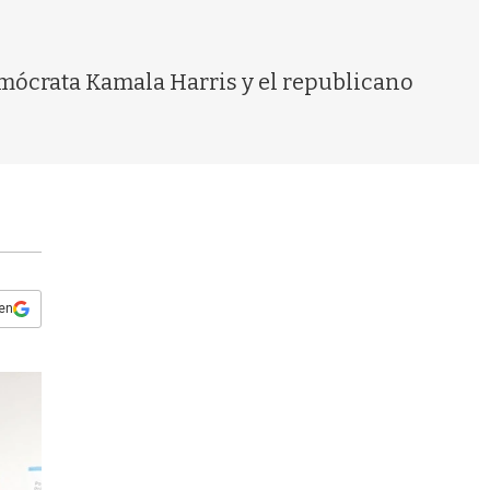
s
q
u
e
mócrata Kamala Harris y el republicano
d
a
 en