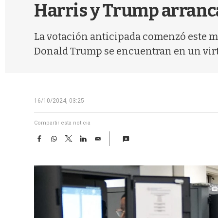
Harris y Trump arran
La votación anticipada comenzó este m
Donald Trump se encuentran en un vir
16/10/2024, 03:25
Compartir esta noticia
F
W
T
L
E
a
h
w
i
m
c
a
i
n
a
e
t
t
k
i
b
s
t
e
l
o
A
e
d
o
p
r
I
k
p
n