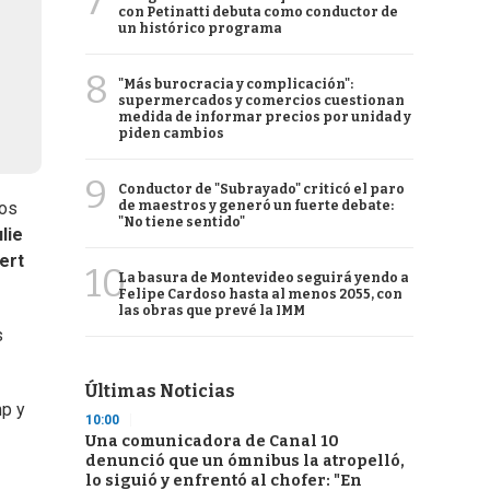
7
con Petinatti debuta como conductor de
un histórico programa
8
"Más burocracia y complicación":
supermercados y comercios cuestionan
medida de informar precios por unidad y
piden cambios
9
Conductor de "Subrayado" criticó el paro
de maestros y generó un fuerte debate:
ios
"No tiene sentido"
lie
ert
10
La basura de Montevideo seguirá yendo a
Felipe Cardoso hasta al menos 2055, con
las obras que prevé la IMM
s
Últimas Noticias
mp y
10:00
Una comunicadora de Canal 10
denunció que un ómnibus la atropelló,
lo siguió y enfrentó al chofer: "En