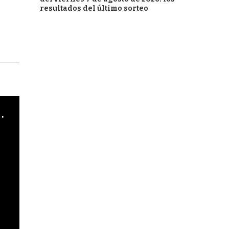
resultados del último sorteo
cha argentino en "Subrayado"