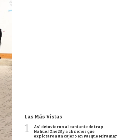
Las Más Vistas
1
Así detuvieron al cantante de trap
Nahuel One23 y a chilenos que
explotaron un cajero en Parque Miramar