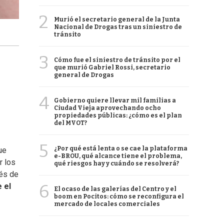
2
Murió el secretario general de la Junta
Nacional de Drogas tras un siniestro de
tránsito
3
Cómo fue el siniestro de tránsito por el
que murió Gabriel Rossi, secretario
general de Drogas
4
Gobierno quiere llevar mil familias a
Ciudad Vieja aprovechando ocho
propiedades públicas: ¿cómo es el plan
del MVOT?
5
¿Por qué está lenta o se cae la plataforma
ue
e-BROU, qué alcance tiene el problema,
r los
qué riesgos hay y cuándo se resolverá?
vés de
6
 el
El ocaso de las galerías del Centro y el
boom en Pocitos: cómo se reconfigura el
mercado de locales comerciales