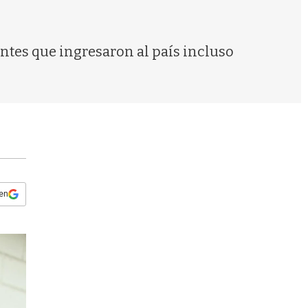
s
q
u
e
ntes que ingresaron al país incluso
d
a
 en