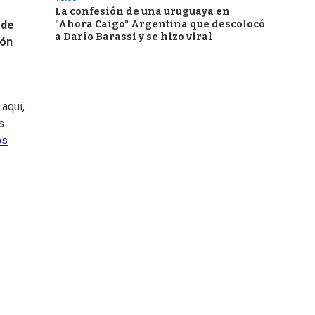
La confesión de una uruguaya en
"Ahora Caigo" Argentina que descolocó
 de
a Darío Barassi y se hizo viral
ión
aquí,
s
os