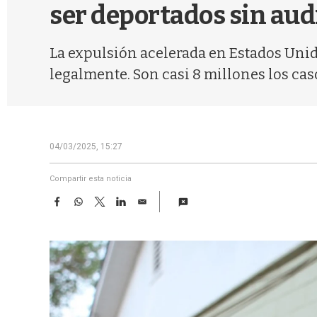
ser deportados sin aud
La expulsión acelerada en Estados Unid
legalmente. Son casi 8 millones los cas
04/03/2025, 15:27
Compartir esta noticia
F
W
T
L
E
a
h
w
i
m
c
a
i
n
a
e
t
t
k
i
b
s
t
e
l
o
A
e
d
o
p
r
I
k
p
n