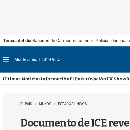
Temas del día:
Bañados de Carrasco
Líos entre Policía e hinchas
Montevideo, T 13° H 95%
M
e
n
u
Últimas Noticias
Información
El País +
Ovación
TV Show
B
EL PAÍS
MUNDO
ESTADOS UNIDOS
Documento de ICE reve