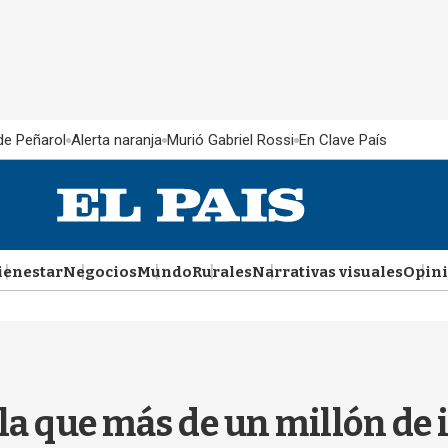
 de Peñarol
Alerta naranja
Murió Gabriel Rossi
En Clave País
ienestar
Negocios
Mundo
Rurales
Narrativas visuales
Opin
la que más de un millón de