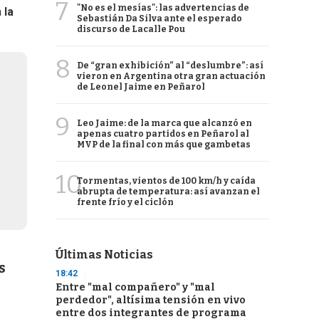
7
"No es el mesías": las advertencias de
a
la
Sebastián Da Silva ante el esperado
discurso de Lacalle Pou
8
De “gran exhibición” al “deslumbre”: así
vieron en Argentina otra gran actuación
de Leonel Jaime en Peñarol
9
Leo Jaime: de la marca que alcanzó en
apenas cuatro partidos en Peñarol al
MVP de la final con más que gambetas
10
Tormentas, vientos de 100 km/h y caída
abrupta de temperatura: así avanzan el
frente frío y el ciclón
Últimas Noticias
s
18:42
Entre "mal compañero" y "mal
perdedor", altísima tensión en vivo
entre dos integrantes de programa