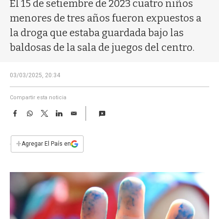
a
El 15 de setiembre de 2023 cuatro niños
menores de tres años fueron expuestos a
la droga que estaba guardada bajo las
baldosas de la sala de juegos del centro.
03/03/2025, 20:34
Compartir esta noticia
F
W
T
L
E
a
h
w
i
m
c
a
i
n
a
e
t
t
k
i
+
Agregar El País en
b
s
t
e
l
o
A
e
d
o
p
r
I
k
p
n