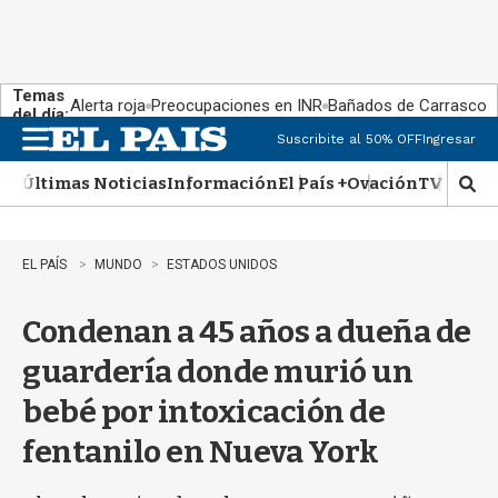
Temas
Alerta roja
Preocupaciones en INR
Bañados de Carrasco
del día:
Suscribite al 50% OFF
Ingresar
M
e
Últimas Noticias
Información
El País +
Ovación
TV Show
n
M
u
o
s
t
EL PAÍS
MUNDO
ESTADOS UNIDOS
r
a
Condenan a 45 años a dueña de
r
b
guardería donde murió un
�
s
bebé por intoxicación de
q
u
fentanilo en Nueva York
e
d