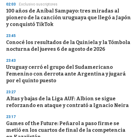
s
02:03
Exclusivo suscriptores
100 años de Aníbal Sampayo: tres miradas al
pionero de la canción uruguaya que llegó a Japón
y conquistó TikTok
23:45
Conocé los resultados de la Quiniela y la Tómbola
nocturna del jueves 6 de agosto de 2026
23:43
Uruguay cerró el grupo del Sudamericano
Femenino con derrota ante Argentina y jugará
por el quinto puesto
23:27
Altas y bajas de la Liga AUF: Albion se sigue
reforzando en ataque y contrató a Ignacio Neira
23:17
Games of the Future: Peñarol a paso firme se
metió en los cuartos de final de la competencia
en Kazajistán